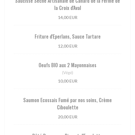
Saucisse Sèche Artisanale de Canard de la Ferme de
la Croix d'Aval
14,00 EUR
Friture d'Eperlans, Sauce Tartare
12,00 EUR
Oeufs BIO aux 2 Mayonnaises
(Végé)
10,00 EUR
Saumon Ecossais Fumé par nos soins, Crème
Ciboulette
20,00 EUR