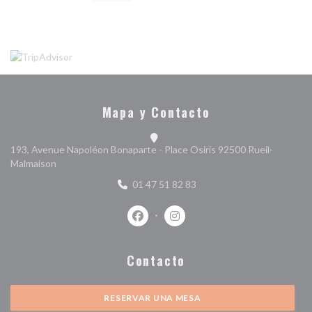
Mapa y Contacto
193, Avenue Napoléon Bonaparte - Place Osiris 92500 Rueil-
((abre en una nueva ventana))
Malmaison
01 47 51 82 83
Facebook ((abre en una nueva ventan
Instagram ((abre en una nuev
Contacto
RESERVAR UNA MESA