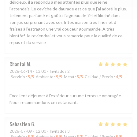
délicieux, il a répondu à mes attentes plus que je ne
l'attendais. Le ceviche de daurade est ce que j'ai adoré le plus.
tellement parfumé et goûtu, l'agneau de 7H effiloché dans
son jus surprenant avec ses frites maison très fines et d
fraises à l'estragon une vrai douceur gourmande. A très
bientôt! Je reviendrai et vous remercie pour la qualité de ce
repas et du service
Chantal
M
2026-06-14
- 13:00 - Invitados 2
Servicio
:
5
/5
Ambiente
:
5
/5
Menú
:
5
/5
Calidad / Precio
:
4
/5
Excellent déjeuner à l'extérieur sur une terrasse ombragée.
Nous recommandons ce restaurant.
Sebastien
G
2026-07-09
- 12:00 - Invitados 3
Servicio
:
5
/5
Ambiente
:
5
/5
Menú
:
5
/5
Calidad / Precio
:
5
/5