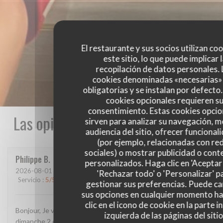
El restaurante y sus socios utilizan co
este sitio, lo que puede implicar 
recopilación de datos personales. 
cookies denominadas «necesarias»
obligatorias y se instalan por defecto
cookies opcionales requieren s
consentimiento. Estas cookies opcio
Las opiniones de nuestros clientes
sirven para analizar su navegación, me
audiencia del sitio, ofrecer funcional
(por ejemplo, relacionadas con re
sociales) o mostrar publicidad o cont
Philippe
B
personalizados. Haga clic en 'Aceptar 
2026-08-01
- 19:45 - Invitados 3
'Rechazar todo' o 'Personalizar' p
Servicio
:
5
/5
Ambiente
:
5
/5
Menú
:
4
/5
Calidad / Precio
:
4
/5
gestionar sus preferencias. Puede c
sus opciones en cualquier momento h
clic en el icono de cookie en la parte i
Bonjour, Je vous ai envoyé un message sur google, je crois
izquierda de las páginas del sitio
dimanche 2 ou hier 3 août. L'avez-vous reçu et lu? Confirmez