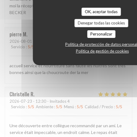
moi la réception de mon message svp Bien cordialement, P.
OK, aceptar todas
BECKER
Denegar todas las cookies
pierre
M
Personalizar
2026-08-01
- 20:00 - Invitados 2
Política de protección de datos persona
Servicio
:
5
/5
Ambiente
:
5
/5
Menú
:
5
/5
Calidad / Precio
:
5
/5
Política de gestión de cookies
accueil service et nourrtiture sans faute les huitres sont tres
bonnes ainsi que la choucroute der la mer
Christelle
R
2026-07-23
- 12:30 - Invitados 4
Servicio
:
5
/5
Ambiente
:
5
/5
Menú
:
5
/5
Calidad / Precio
:
5
/5
Une découverte entre collègue recommandé par un ami. Le
service était impeccable, un endroit calme. Le repas était