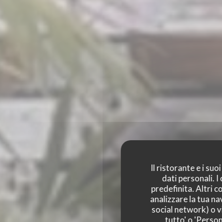
Il ristorante e i su
dati personali. 
predefinita. Altri 
LA 
analizzare la tua na
social network) o vi
tutto' o 'Person