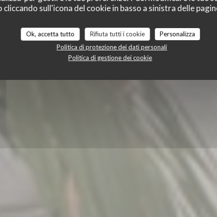
 CHÂTEAU
liccando sull'icona del cookie in basso a sinistra delle pagine
BRASSERIE - RESTAURANT
|
RUEIL-MALMAISON
Ok, accetta tutto
Rifiuta tutti i cookie
Personalizza
Politica di protezione dei dati personali
PRENOTA
Politica di gestione dei cookie