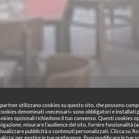
oi partner utilizzano cookies su questo sito, che possono comp
I cookies denominati «necessari» sono obbligatori e installati
cookies opzionali richiedono il tuo consenso. Questi cookies o
BRASSERIE DU CHÂ
vigazione, misurare l'audience del sito, fornire funzionalità (
sualizzare pubblicità o contenuti personalizzati. Clicca su 'Acc
alizza' per gestire le tue preferenze. Puoi modificare le tue sc