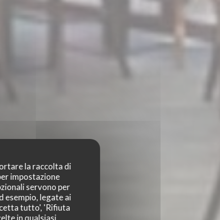
ortare la raccolta di
 per impostazione
pzionali servono per
TEAU
ad esempio, legate ai
etta tutto', 'Rifiuta
elte in qualsiasi