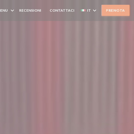
ENU
RECENSIONI
CONTATTACI
IT
PRENOTA
((APRE UNA NUOVA FINESTRA))