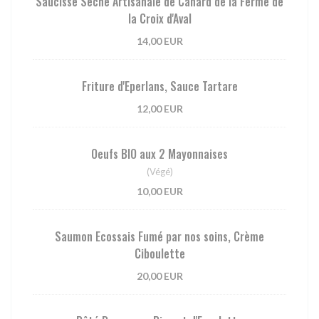
Saucisse Sèche Artisanale de Canard de la Ferme de
la Croix d'Aval
14,00 EUR
Friture d'Eperlans, Sauce Tartare
12,00 EUR
Oeufs BIO aux 2 Mayonnaises
(Végé)
10,00 EUR
Saumon Ecossais Fumé par nos soins, Crème
Ciboulette
20,00 EUR