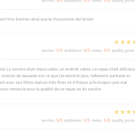
service
:
5
/5
ambience
:
5
/5
menu
:
5
/5
quality_price
sont tres bonnes ainsi que la choucroute der la mer
service
:
5
/5
ambience
:
5
/5
menu
:
5
/5
quality_price
Le service était impeccable, un endroit calme. Le repas était délicieux,
 ceviche de daurade est ce que j'ai adoré le plus. tellement parfumé et
t avec ses frites maison très fines et d fraises à l'estragon une vrai
ous remercie pour la qualité de ce repas et du service
service
:
5
/5
ambience
:
5
/5
menu
:
5
/5
quality_price