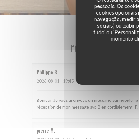
pessoais. Os cooki
cookies opcionais
navegação, medir a 
sociais) ou exibir
tudo' ou 'Personali
momento cli
reviews_from_ou
Philippe
B
2026-08-01
- 19:45 - guests 3
Bonjour, Je vous ai envoyé un message sur google, je 
réception de mon message svp Bien cordialement, P
pierre
M