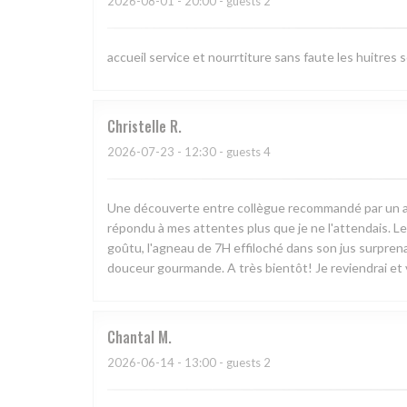
2026-08-01
- 20:00 - guests 2
accueil service et nourrtiture sans faute les huitres 
Christelle
R
2026-07-23
- 12:30 - guests 4
Une découverte entre collègue recommandé par un ami. 
répondu à mes attentes plus que je ne l'attendais. Le
goûtu, l'agneau de 7H effiloché dans son jus surprenan
douceur gourmande. A très bientôt! Je reviendrai et v
Chantal
M
2026-06-14
- 13:00 - guests 2