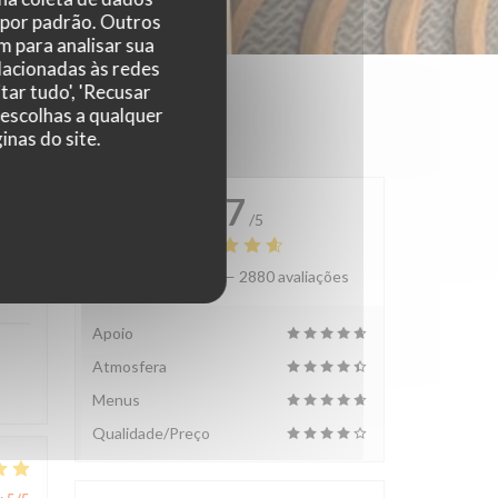
 por padrão. Outros
 para analisar sua
elacionadas às redes
tar tudo', 'Recusar
 escolhas a qualquer
nas do site.
4.7
/5
Avaliação média —
2880 avaliações
:
4
/5
Apoio
Atmosfera
Menus
Qualidade/Preço