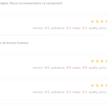
mbragée. Nous recommandons ce restaurant.
service
:
5
/5
ambience
:
5
/5
menu
:
5
/5
quality_price
urs de bonne humeur
service
:
4
/5
ambience
:
4
/5
menu
:
4
/5
quality_price
service
:
5
/5
ambience
:
5
/5
menu
:
5
/5
quality_price