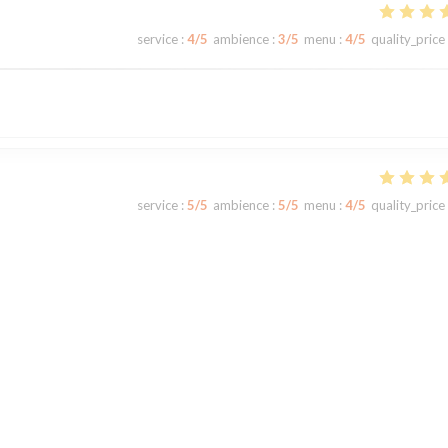
service
:
4
/5
ambience
:
3
/5
menu
:
4
/5
quality_price
service
:
5
/5
ambience
:
5
/5
menu
:
4
/5
quality_price
service
:
5
/5
ambience
:
5
/5
menu
:
5
/5
quality_price
t de Bois Préau. La terrasse est ombragée et très agréable.