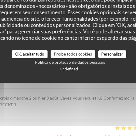
es denominados «necessários» são obrigatórios e instalados
 requerem seu consentimento. Esses cookies opcionais servem
audiência do site, oferecer funcionalidades (por exemplo, r
 publicidade ou conteúdos personalizados. Clique em 'OK, acei
zar' para gerenciar suas preferências. Você pode alterar suas
cando no ícone de cookie no canto inferior esquerdo das pági
r_clients_following_booking
OK, aceitar tudo
Proíbe todos cookies
Personalizar
Política de proteção de dados pessoais
undefined
service
:
5
/5
ambience
:
5
/5
menu
:
4
/5
quality_price
crois dimanche 2 ou hier 3 août. L'avez-vous reçu et lu? Confirmez moi la
. BECKER