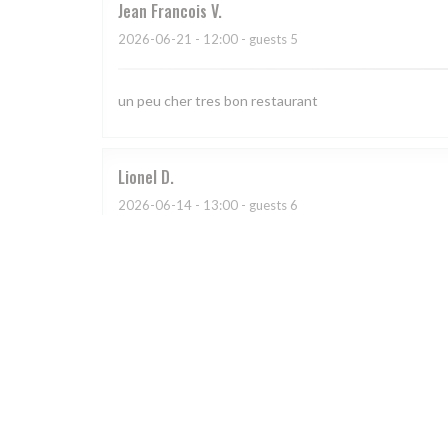
Jean Francois
V
2026-06-21
- 12:00 - guests 5
un peu cher tres bon restaurant
Lionel
D
2026-06-14
- 13:00 - guests 6
Virginie
M
2026-06-13
- 13:00 - guests 2
Très bel endroit tout près du château de Malmaison e