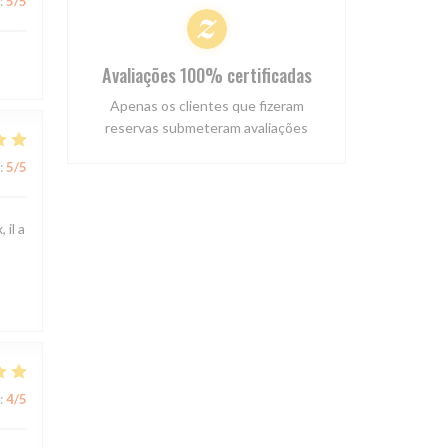
:
5
/5
Avaliações 100% certificadas
Apenas os clientes que fizeram
reservas submeteram avaliações
:
5
/5
 il a
:
4
/5