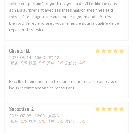
tellement parfumé et goûtu, l'agneau de 7H effiloché dans
son jus surprenant avec ses frites maison très fines et d
fraises à l'estragon une vrai douceur gourmande. A très
bientôt! Je reviendrai et vous remercie pour la qualité de ce
repas et du service
Chantal
M
2026-06-14
- 13:00 - 来宾 2
服务
:
5
/5
氛围
:
5
/5
菜单
:
5
/5
质价比
:
4
/5
Excellent déjeuner à l'extérieur sur une terrasse ombragée.
Nous recommandons ce restaurant.
Sebastien
G
2026-07-09
- 12:00 - 来宾 3
服务
:
5
/5
氛围
:
5
/5
菜单
:
5
/5
质价比
:
5
/5