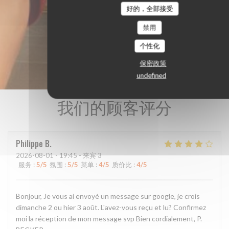
好的，全部接受
禁用
个性化
保密政策
undefined
我们的顾客评分
Philippe
B
2026-08-01
- 19:45 - 来宾 3
服务
:
5
/5
氛围
:
5
/5
菜单
:
4
/5
质价比
:
4
/5
Bonjour, Je vous ai envoyé un message sur google, je crois
dimanche 2 ou hier 3 août. L'avez-vous reçu et lu? Confirmez
moi la réception de mon message svp Bien cordialement, P.