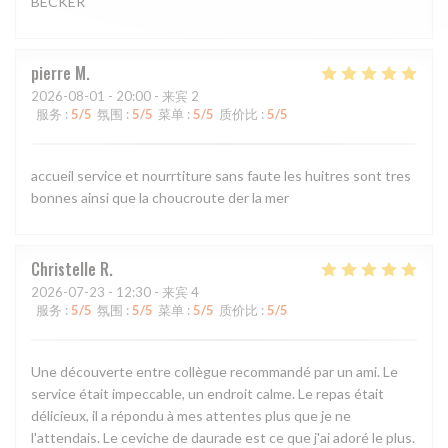
BECKER
pierre
M
2026-08-01
- 20:00 - 来宾 2
服务
:
5
/5
氛围
:
5
/5
菜单
:
5
/5
质价比
:
5
/5
accueil service et nourrtiture sans faute les huitres sont tres
bonnes ainsi que la choucroute der la mer
Christelle
R
2026-07-23
- 12:30 - 来宾 4
服务
:
5
/5
氛围
:
5
/5
菜单
:
5
/5
质价比
:
5
/5
Une découverte entre collègue recommandé par un ami. Le
service était impeccable, un endroit calme. Le repas était
délicieux, il a répondu à mes attentes plus que je ne
l'attendais. Le ceviche de daurade est ce que j'ai adoré le plus.