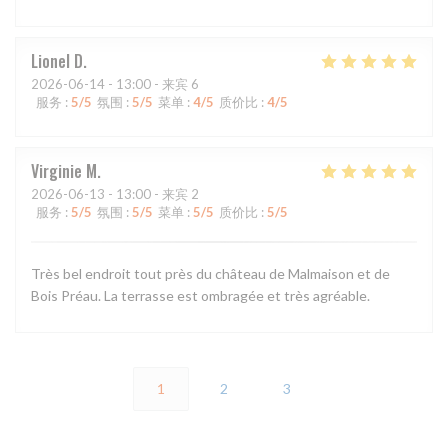
Lionel
D
2026-06-14
- 13:00 - 来宾 6
服务
:
5
/5
氛围
:
5
/5
菜单
:
4
/5
质价比
:
4
/5
Virginie
M
2026-06-13
- 13:00 - 来宾 2
服务
:
5
/5
氛围
:
5
/5
菜单
:
5
/5
质价比
:
5
/5
Très bel endroit tout près du château de Malmaison et de
Bois Préau. La terrasse est ombragée et très agréable.
1
2
3