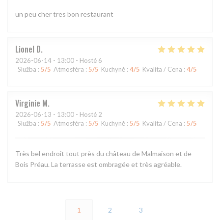
un peu cher tres bon restaurant
Lionel
D
2026-06-14
- 13:00 - Hosté 6
Služba
:
5
/5
Atmosféra
:
5
/5
Kuchyně
:
4
/5
Kvalita / Cena
:
4
/5
Virginie
M
2026-06-13
- 13:00 - Hosté 2
Služba
:
5
/5
Atmosféra
:
5
/5
Kuchyně
:
5
/5
Kvalita / Cena
:
5
/5
Très bel endroit tout près du château de Malmaison et de
Bois Préau. La terrasse est ombragée et très agréable.
1
2
3