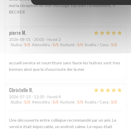
moi la réception de mon message svp Bien cordialement, P.
BECKER
pierre
M
2026-08-01
- 20:00 - Hosté 2
Služba
:
5
/5
Atmosféra
:
5
/5
Kuchyně
:
5
/5
Kvalita / Cena
:
5
/5
accueil service et nourrtiture sans faute les huitres sont tres
bonnes ainsi que la choucroute der la mer
Christelle
R
2026-07-23
- 12:30 - Hosté 4
Služba
:
5
/5
Atmosféra
:
5
/5
Kuchyně
:
5
/5
Kvalita / Cena
:
5
/5
Une découverte entre collègue recommandé par un ami. Le
service était impeccable, un endroit calme. Le repas était