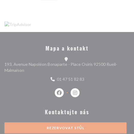
Mapa a kontakt
193, Avenue Napoléon Bonaparte - Place Osiris 92500 Rueil-
((otevře se v novém okně))
Malmaison
01 47 51 82 83
Facebook ((otevře se v novém okně)
Instagram ((otevře se v nové
Kontaktujte nás
REZERVOVAT STŮL