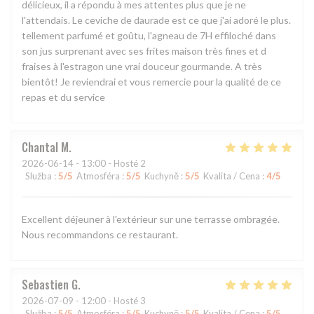
délicieux, il a répondu à mes attentes plus que je ne
l'attendais. Le ceviche de daurade est ce que j'ai adoré le plus.
tellement parfumé et goûtu, l'agneau de 7H effiloché dans
son jus surprenant avec ses frites maison très fines et d
fraises à l'estragon une vrai douceur gourmande. A très
bientôt! Je reviendrai et vous remercie pour la qualité de ce
repas et du service
Chantal
M
2026-06-14
- 13:00 - Hosté 2
Služba
:
5
/5
Atmosféra
:
5
/5
Kuchyně
:
5
/5
Kvalita / Cena
:
4
/5
Excellent déjeuner à l'extérieur sur une terrasse ombragée.
Nous recommandons ce restaurant.
Sebastien
G
2026-07-09
- 12:00 - Hosté 3
Služba
:
5
/5
Atmosféra
:
5
/5
Kuchyně
:
5
/5
Kvalita / Cena
:
5
/5