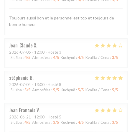
Toujours aussi bon et le personnel est top et toujours de
bonne humeur
Jean-Claude
X
2026-07-05
- 12:00 - Hosté 3
Služba
:
4
/5
Atmosféra
:
4
/5
Kuchyně
:
4
/5
Kvalita / Cena
:
3
/5
stéphanie
B
2026-07-04
- 13:00 - Hosté 8
Služba
:
5
/5
Atmosféra
:
5
/5
Kuchyně
:
5
/5
Kvalita / Cena
:
5
/5
Jean Francois
V
2026-06-21
- 12:00 - Hosté 5
Služba
:
4
/5
Atmosféra
:
3
/5
Kuchyně
:
4
/5
Kvalita / Cena
:
3
/5