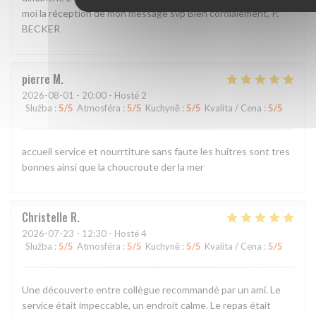
moi la réception de mon message svp Bien cordialement, P.
BECKER
pierre
M
2026-08-01
- 20:00 - Hosté 2
Služba
:
5
/5
Atmosféra
:
5
/5
Kuchyně
:
5
/5
Kvalita / Cena
:
5
/5
accueil service et nourrtiture sans faute les huitres sont tres
bonnes ainsi que la choucroute der la mer
Christelle
R
2026-07-23
- 12:30 - Hosté 4
Služba
:
5
/5
Atmosféra
:
5
/5
Kuchyně
:
5
/5
Kvalita / Cena
:
5
/5
Une découverte entre collègue recommandé par un ami. Le
service était impeccable, un endroit calme. Le repas était