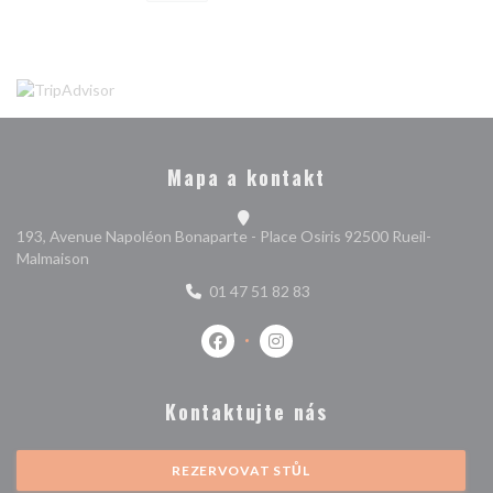
Mapa a kontakt
193, Avenue Napoléon Bonaparte - Place Osiris 92500 Rueil-
((otevře se v novém okně))
Malmaison
01 47 51 82 83
Facebook ((otevře se v novém okně)
Instagram ((otevře se v nové
Kontaktujte nás
REZERVOVAT STŮL