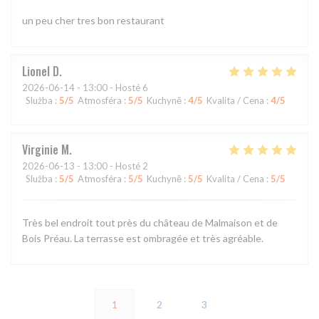
un peu cher tres bon restaurant
Lionel
D
2026-06-14
- 13:00 - Hosté 6
Služba
:
5
/5
Atmosféra
:
5
/5
Kuchyně
:
4
/5
Kvalita / Cena
:
4
/5
Virginie
M
2026-06-13
- 13:00 - Hosté 2
Služba
:
5
/5
Atmosféra
:
5
/5
Kuchyně
:
5
/5
Kvalita / Cena
:
5
/5
Très bel endroit tout près du château de Malmaison et de
Bois Préau. La terrasse est ombragée et très agréable.
1
2
3