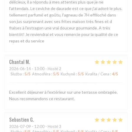
délicieux, il a répondu à mes attentes plus que je ne
l'attendais. Le ceviche de daurade est ce que j'ai adoré le plus.
tellement parfumé et goûtu, l'agneau de 7H effiloché dans
son jus surprenant avec ses frites maison très fines et d
fraises à l'estragon une vrai douceur gourmande. A très
bientôt! Je reviendrai et vous remercie pour la qualité de ce
repas et du service
Chantal
M
2026-06-14
- 13:00 - Hosté 2
Služba
:
5
/5
Atmosféra
:
5
/5
Kuchyně
:
5
/5
Kvalita / Cena
:
4
/5
Excellent déjeuner à l'extérieur sur une terrasse ombragée.
Nous recommandons ce restaurant.
Sebastien
G
2026-07-09
- 12:00 - Hosté 3
Služba
:
5
/5
Atmosféra
:
5
/5
Kuchyně
:
5
/5
Kvalita / Cena
:
5
/5