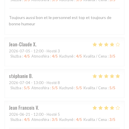
Toujours aussi bon et le personnel est top et toujours de
bonne humeur
Jean-Claude
X
2026-07-05
- 12:00 - Hosté 3
Služba
:
4
/5
Atmosféra
:
4
/5
Kuchyně
:
4
/5
Kvalita / Cena
:
3
/5
stéphanie
B
2026-07-04
- 13:00 - Hosté 8
Služba
:
5
/5
Atmosféra
:
5
/5
Kuchyně
:
5
/5
Kvalita / Cena
:
5
/5
Jean Francois
V
2026-06-21
- 12:00 - Hosté 5
Služba
:
4
/5
Atmosféra
:
3
/5
Kuchyně
:
4
/5
Kvalita / Cena
:
3
/5