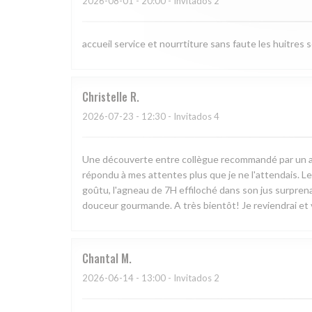
2026-08-01
- 20:00 - Invitados 2
accueil service et nourrtiture sans faute les huitres 
Christelle
R
2026-07-23
- 12:30 - Invitados 4
Une découverte entre collègue recommandé par un ami. 
répondu à mes attentes plus que je ne l'attendais. Le
goûtu, l'agneau de 7H effiloché dans son jus surprenan
douceur gourmande. A très bientôt! Je reviendrai et v
Chantal
M
2026-06-14
- 13:00 - Invitados 2