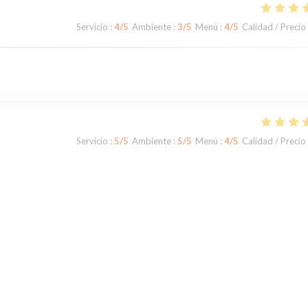
Servicio
:
4
/5
Ambiente
:
3
/5
Menú
:
4
/5
Calidad / Precio
Servicio
:
5
/5
Ambiente
:
5
/5
Menú
:
4
/5
Calidad / Precio
Servicio
:
5
/5
Ambiente
:
5
/5
Menú
:
5
/5
Calidad / Precio
t de Bois Préau. La terrasse est ombragée et très agréable.