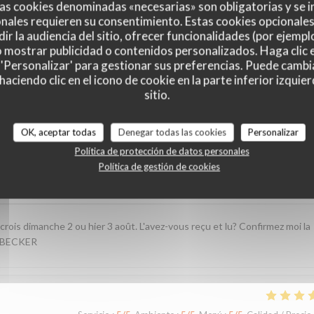
as cookies denominadas «necesarias» son obligatorias y se i
nales requieren su consentimiento. Estas cookies opcionales 
ir la audiencia del sitio, ofrecer funcionalidades (por ejempl
o mostrar publicidad o contenidos personalizados. Haga clic e
 'Personalizar' para gestionar sus preferencias. Puede cambi
ciendo clic en el icono de cookie en la parte inferior izquier
sitio.
es de nuestros clientes
OK, aceptar todas
Denegar todas las cookies
Personalizar
Política de protección de datos personales
Política de gestión de cookies
Servicio
:
5
/5
Ambiente
:
5
/5
Menú
:
4
/5
Calidad / Precio
crois dimanche 2 ou hier 3 août. L'avez-vous reçu et lu? Confirmez moi la
. BECKER