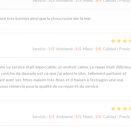
Servicio
:
5
/5
Ambiente
:
5
/5
Menú
:
5
/5
Calidad / Precio
sont tres bonnes ainsi que la choucroute der la mer
Servicio
:
5
/5
Ambiente
:
5
/5
Menú
:
5
/5
Calidad / Precio
Le service était impeccable, un endroit calme. Le repas était délicieux,
 ceviche de daurade est ce que j'ai adoré le plus. tellement parfumé et
t avec ses frites maison très fines et d fraises à l'estragon une vrai
ous remercie pour la qualité de ce repas et du service
Servicio
:
5
/5
Ambiente
:
5
/5
Menú
:
5
/5
Calidad / Precio