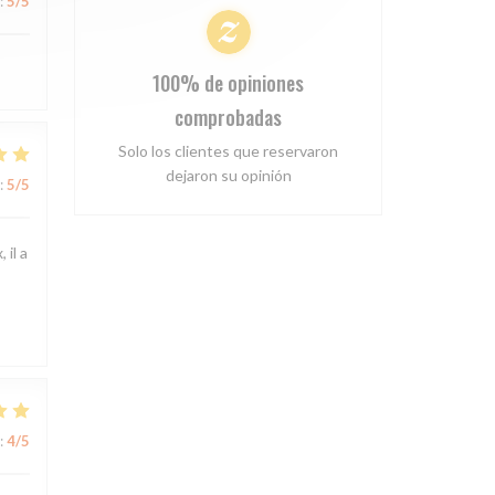
:
5
/5
100% de opiniones
comprobadas
Solo los clientes que reservaron
dejaron su opinión
:
5
/5
 il a
:
4
/5