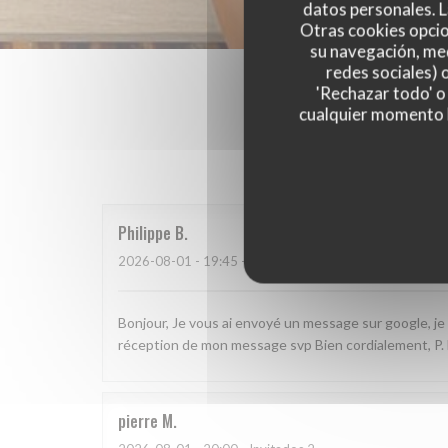
datos personales. L
Otras cookies opcio
su navegación, med
redes sociales) 
'Rechazar todo' o
cualquier momento ha
Las opinion
Philippe
B
2026-08-01
- 19:45 - Invitados 3
Bonjour, Je vous ai envoyé un message sur google, je 
réception de mon message svp Bien cordialement, P
pierre
M