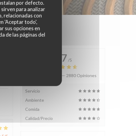
nstalan por defecto.
sirven para analizar
o, relacionadas con
n 'Aceptar todo',
ar sus opciones en
da de las páginas del
4.7
/5
Valoración media —
2880 Opiniones
:
4
/5
Servicio
Ambiente
Comida
Calidad/Precio