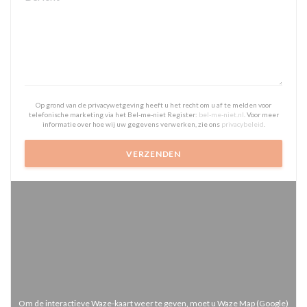
Op grond van de privacywetgeving heeft u het recht om u af te melden voor
telefonische marketing via het Bel-me-niet Register:
bel-me-niet.nl
. Voor meer
informatie over hoe wij uw gegevens verwerken, zie ons
privacybeleid
.
Om de interactieve Waze-kaart weer te geven, moet u Waze Map (Google)