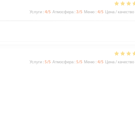
Услуги
:
4
/5
Атмосфера
:
3
/5
Меню
:
4
/5
Цена / качество
Услуги
:
5
/5
Атмосфера
:
5
/5
Меню
:
4
/5
Цена / качество
Услуги
:
5
/5
Атмосфера
:
5
/5
Меню
:
5
/5
Цена / качество
t de Bois Préau. La terrasse est ombragée et très agréable.