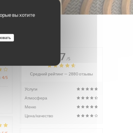
торые вы хотите
ровать
4.7
/5
Средний рейтинг —
2880 отзывы
:
4
/5
Услуги
Атмосфера
Меню
Цена/качество