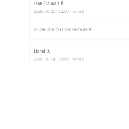
Jean Francois
V
2026-06-21
- 12:00 - гости 5
un peu cher tres bon restaurant
Lionel
D
2026-06-14
- 13:00 - гости 6
Virginie
M
2026-06-13
- 13:00 - гости 2
Très bel endroit tout près du château de Malmaison e