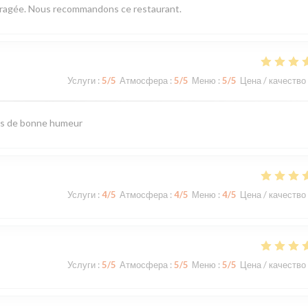
mbragée. Nous recommandons ce restaurant.
Услуги
:
5
/5
Атмосфера
:
5
/5
Меню
:
5
/5
Цена / качество
urs de bonne humeur
Услуги
:
4
/5
Атмосфера
:
4
/5
Меню
:
4
/5
Цена / качество
Услуги
:
5
/5
Атмосфера
:
5
/5
Меню
:
5
/5
Цена / качество