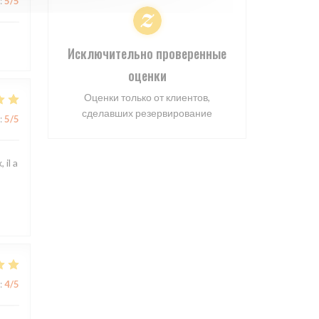
:
5
/5
Исключительно проверенные
оценки
Оценки только от клиентов,
сделавших резервирование
:
5
/5
 il a
:
4
/5