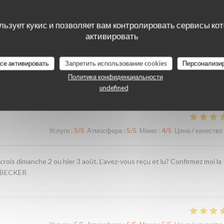
льзует кукис и позволяет вам контролировать сервисы ко
активировать
все активировать
Запретить использование cookies
Персонализи
наших посетителей
Политика конфиденциальности
undefined
Услуги
:
5
/5
Атмосфера
:
5
/5
Меню
:
4
/5
Цена / качество
crois dimanche 2 ou hier 3 août. L'avez-vous reçu et lu? Confirmez moi la
. BECKER