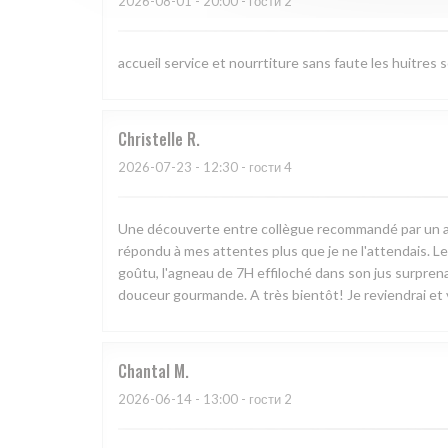
2026-08-01
- 20:00 - гости 2
accueil service et nourrtiture sans faute les huitres 
Christelle
R
2026-07-23
- 12:30 - гости 4
Une découverte entre collègue recommandé par un ami. 
répondu à mes attentes plus que je ne l'attendais. Le
goûtu, l'agneau de 7H effiloché dans son jus surprenan
douceur gourmande. A très bientôt! Je reviendrai et v
Chantal
M
2026-06-14
- 13:00 - гости 2