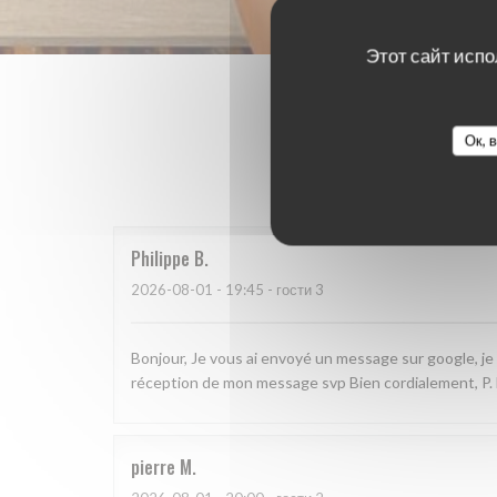
Этот сайт испо
Ок, 
Оценки 
Philippe
B
2026-08-01
- 19:45 - гости 3
Bonjour, Je vous ai envoyé un message sur google, je 
réception de mon message svp Bien cordialement, P
pierre
M