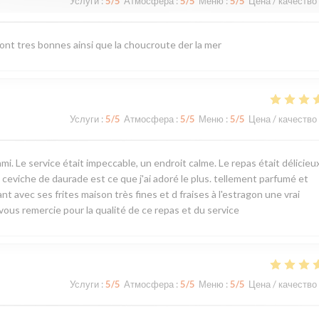
Услуги
:
5
/5
Атмосфера
:
5
/5
Меню
:
5
/5
Цена / качество
sont tres bonnes ainsi que la choucroute der la mer
Услуги
:
5
/5
Атмосфера
:
5
/5
Меню
:
5
/5
Цена / качество
Le service était impeccable, un endroit calme. Le repas était délicieux,
 ceviche de daurade est ce que j'ai adoré le plus. tellement parfumé et
t avec ses frites maison très fines et d fraises à l'estragon une vrai
ous remercie pour la qualité de ce repas et du service
Услуги
:
5
/5
Атмосфера
:
5
/5
Меню
:
5
/5
Цена / качество