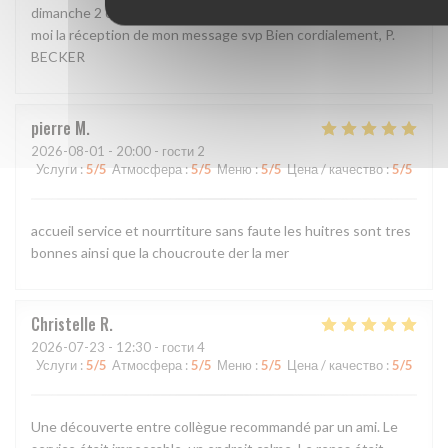
dimanche 2 ou hier 3 août. L'avez-vous reçu et lu? Confirmez
moi la réception de mon message svp Bien cordialement, P.
BECKER
pierre
M
2026-08-01
- 20:00 - гости 2
Услуги
:
5
/5
Атмосфера
:
5
/5
Меню
:
5
/5
Цена / качество
:
5
/5
accueil service et nourrtiture sans faute les huitres sont tres
bonnes ainsi que la choucroute der la mer
Christelle
R
2026-07-23
- 12:30 - гости 4
Услуги
:
5
/5
Атмосфера
:
5
/5
Меню
:
5
/5
Цена / качество
:
5
/5
Une découverte entre collègue recommandé par un ami. Le