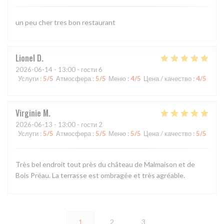
un peu cher tres bon restaurant
Lionel
D
2026-06-14
- 13:00 - гости 6
Услуги
:
5
/5
Атмосфера
:
5
/5
Меню
:
4
/5
Цена / качество
:
4
/5
Virginie
M
2026-06-13
- 13:00 - гости 2
Услуги
:
5
/5
Атмосфера
:
5
/5
Меню
:
5
/5
Цена / качество
:
5
/5
Très bel endroit tout près du château de Malmaison et de
Bois Préau. La terrasse est ombragée et très agréable.
1
2
3