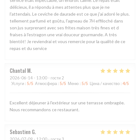
service était impeccable, un endroit calme. Le repas était
délicieux, il a répondu à mes attentes plus que je ne
l'attendais. Le ceviche de daurade est ce que j'ai adoré le plus.
tellement parfumé et goûtu, l'agneau de 7H effiloché dans
son jus surprenant avec ses frites maison très fines et d
fraises à l'estragon une vrai douceur gourmande. A très
bientôt! Je reviendrai et vous remercie pour la qualité de ce
repas et du service
Chantal
M
2026-06-14
- 13:00 - гости 2
Услуги
:
5
/5
Атмосфера
:
5
/5
Меню
:
5
/5
Цена / качество
:
4
/5
Excellent déjeuner à l'extérieur sur une terrasse ombragée.
Nous recommandons ce restaurant.
Sebastien
G
2026-07-09
- 12:00 - гости 3