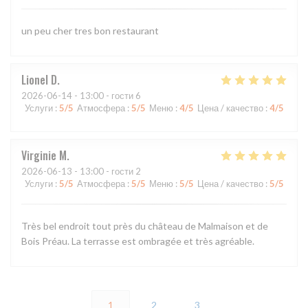
un peu cher tres bon restaurant
Lionel
D
2026-06-14
- 13:00 - гости 6
Услуги
:
5
/5
Атмосфера
:
5
/5
Меню
:
4
/5
Цена / качество
:
4
/5
Virginie
M
2026-06-13
- 13:00 - гости 2
Услуги
:
5
/5
Атмосфера
:
5
/5
Меню
:
5
/5
Цена / качество
:
5
/5
Très bel endroit tout près du château de Malmaison et de
Bois Préau. La terrasse est ombragée et très agréable.
1
2
3