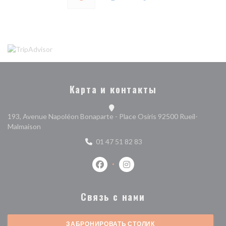
Карта и контакты
193, Avenue Napoléon Bonaparte - Place Osiris 92500 Rueil-
((открывается в новом окне))
Malmaison
01 47 51 82 83
Facebook ((открывается в новом о
Instagram ((открывается в 
Связь с нами
ЗАБРОНИРОВАТЬ СТОЛИК