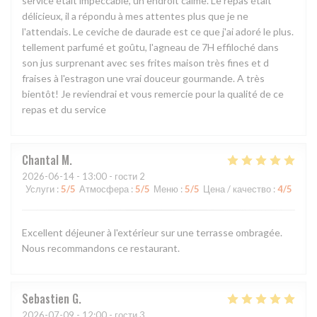
service était impeccable, un endroit calme. Le repas était
délicieux, il a répondu à mes attentes plus que je ne
l'attendais. Le ceviche de daurade est ce que j'ai adoré le plus.
tellement parfumé et goûtu, l'agneau de 7H effiloché dans
son jus surprenant avec ses frites maison très fines et d
fraises à l'estragon une vrai douceur gourmande. A très
bientôt! Je reviendrai et vous remercie pour la qualité de ce
repas et du service
Chantal
M
2026-06-14
- 13:00 - гости 2
Услуги
:
5
/5
Атмосфера
:
5
/5
Меню
:
5
/5
Цена / качество
:
4
/5
Excellent déjeuner à l'extérieur sur une terrasse ombragée.
Nous recommandons ce restaurant.
Sebastien
G
2026-07-09
- 12:00 - гости 3