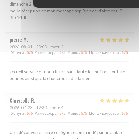
dimanche 2 ou hier 3 août. L'avez-vous reçu et lu? Confirmez
moi la réception de mon message svp Bien cordialement, P.
BECKER
pierre
M
2026-08-01
- 20:00 - гости 2
Услуги
:
5
/5
Атмосфера
:
5
/5
Меню
:
5
/5
Цена / качество
:
5
/5
accueil service et nourrtiture sans faute les huitres sont tres
bonnes ainsi que la choucroute der la mer
Christelle
R
2026-07-23
- 12:30 - гости 4
Услуги
:
5
/5
Атмосфера
:
5
/5
Меню
:
5
/5
Цена / качество
:
5
/5
Une découverte entre collègue recommandé par un ami. Le