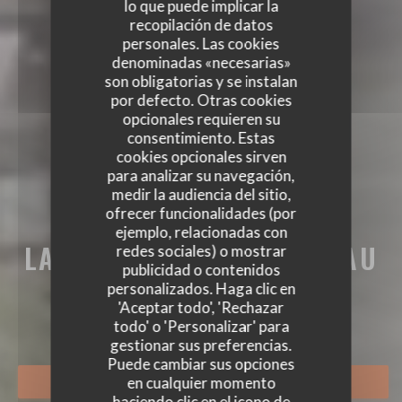
lo que puede implicar la
recopilación de datos
personales. Las cookies
denominadas «necesarias»
son obligatorias y se instalan
por defecto. Otras cookies
opcionales requieren su
consentimiento. Estas
cookies opcionales sirven
para analizar su navegación,
medir la audiencia del sitio,
ofrecer funcionalidades (por
ejemplo, relacionadas con
LA BRASSERIE DU CHÂTEAU
redes sociales) o mostrar
publicidad o contenidos
LA BRASSERIE DU CHÂTEAU
personalizados. Haga clic en
BRASSERIE - RESTAURANT
|
RUEIL-
'Aceptar todo', 'Rechazar
MALMAISON
todo' o 'Personalizar' para
gestionar sus preferencias.
Puede cambiar sus opciones
en cualquier momento
RESERVAR UNA MESA
haciendo clic en el icono de