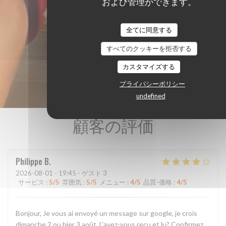
および管理ができます。
全てに同意する
すべてのクッキーを拒否する
カスタマイズする
プライバシーポリシー
undefined
顧客の評価
Philippe
B
2026-08-01
- 19:45 - ゲスト 3
サービス
:
5
/5
雰囲気
:
5
/5
メニュー
:
4
/5
品質-価格
:
4
/5
Bonjour, Je vous ai envoyé un message sur google, je crois
dimanche 2 ou hier 3 août. L'avez-vous reçu et lu? Confirmez