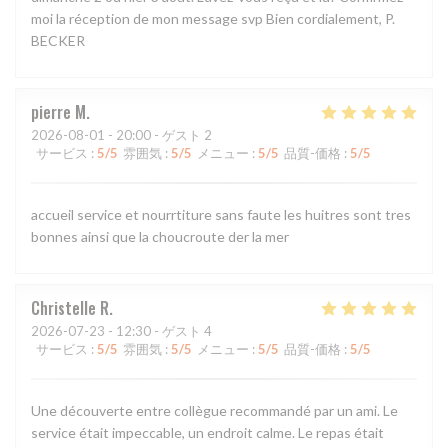
moi la réception de mon message svp Bien cordialement, P.
BECKER
pierre
M
2026-08-01
- 20:00 - ゲスト 2
サービス
:
5
/5
雰囲気
:
5
/5
メニュー
:
5
/5
品質-価格
:
5
/5
accueil service et nourrtiture sans faute les huitres sont tres
bonnes ainsi que la choucroute der la mer
Christelle
R
2026-07-23
- 12:30 - ゲスト 4
サービス
:
5
/5
雰囲気
:
5
/5
メニュー
:
5
/5
品質-価格
:
5
/5
Une découverte entre collègue recommandé par un ami. Le
service était impeccable, un endroit calme. Le repas était