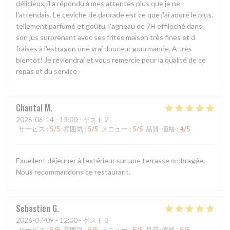
délicieux, il a répondu à mes attentes plus que je ne
l'attendais. Le ceviche de daurade est ce que j'ai adoré le plus.
tellement parfumé et goûtu, l'agneau de 7H effiloché dans
son jus surprenant avec ses frites maison très fines et d
fraises à l'estragon une vrai douceur gourmande. A très
bientôt! Je reviendrai et vous remercie pour la qualité de ce
repas et du service
Chantal
M
2026-06-14
- 13:00 - ゲスト 2
サービス
:
5
/5
雰囲気
:
5
/5
メニュー
:
5
/5
品質-価格
:
4
/5
Excellent déjeuner à l'extérieur sur une terrasse ombragée.
Nous recommandons ce restaurant.
Sebastien
G
2026-07-09
- 12:00 - ゲスト 3
サービス
:
5
/5
雰囲気
:
5
/5
メニュー
:
5
/5
品質-価格
:
5
/5