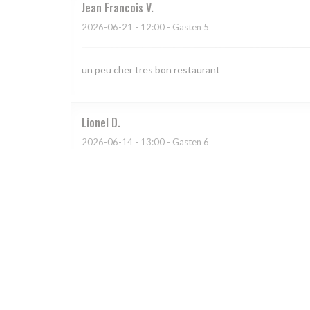
Jean Francois
V
2026-06-21
- 12:00 - Gasten 5
un peu cher tres bon restaurant
Lionel
D
2026-06-14
- 13:00 - Gasten 6
Virginie
M
2026-06-13
- 13:00 - Gasten 2
Très bel endroit tout près du château de Malmaison e