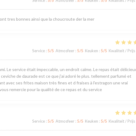
Service
:
5
/5
Atmosfeer
:
5
/5
Keuken
:
5
/5
Kwaliteit / Prijs
sont tres bonnes ainsi que la choucroute der la mer
Service
:
5
/5
Atmosfeer
:
5
/5
Keuken
:
5
/5
Kwaliteit / Prijs
Le service était impeccable, un endroit calme. Le repas était délicieux,
 ceviche de daurade est ce que j'ai adoré le plus. tellement parfumé et
t avec ses frites maison très fines et d fraises à l'estragon une vrai
ous remercie pour la qualité de ce repas et du service
Service
:
5
/5
Atmosfeer
:
5
/5
Keuken
:
5
/5
Kwaliteit / Prijs