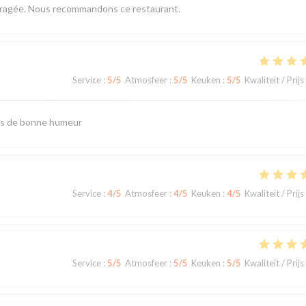
mbragée. Nous recommandons ce restaurant.
Service
:
5
/5
Atmosfeer
:
5
/5
Keuken
:
5
/5
Kwaliteit / Prijs
urs de bonne humeur
Service
:
4
/5
Atmosfeer
:
4
/5
Keuken
:
4
/5
Kwaliteit / Prijs
Service
:
5
/5
Atmosfeer
:
5
/5
Keuken
:
5
/5
Kwaliteit / Prijs