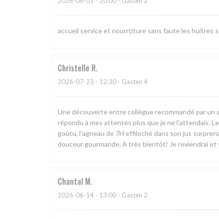
2026-08-01
- 20:00 - Gasten 2
accueil service et nourrtiture sans faute les huitres 
Christelle
R
2026-07-23
- 12:30 - Gasten 4
Une découverte entre collègue recommandé par un ami. 
répondu à mes attentes plus que je ne l'attendais. Le
goûtu, l'agneau de 7H effiloché dans son jus surprenan
douceur gourmande. A très bientôt! Je reviendrai et v
Chantal
M
2026-06-14
- 13:00 - Gasten 2