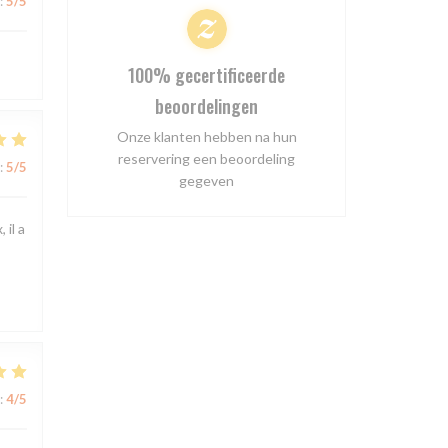
:
5
/5
100% gecertificeerde
beoordelingen
Onze klanten hebben na hun
reservering een beoordeling
:
5
/5
gegeven
 il a
:
4
/5