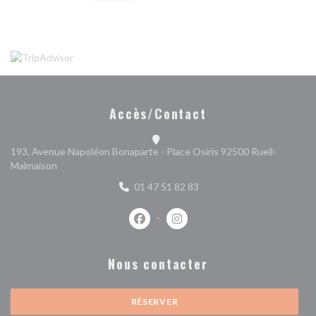
Accès/Contact
193, Avenue Napoléon Bonaparte - Place Osiris 92500 Rueil-
((ouvre une nouvelle fenêtre))
Malmaison
01 47 51 82 83
Facebook ((ouvre une nouvelle fenêtr
Instagram ((ouvre une nouvell
Nous contacter
RÉSERVER