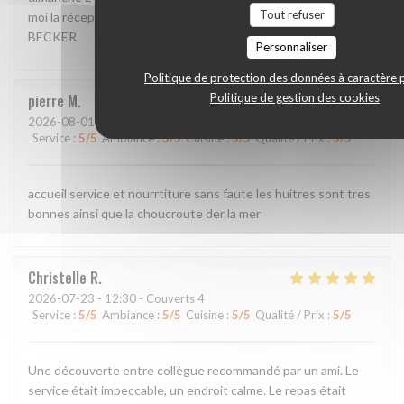
Tout refuser
moi la réception de mon message svp Bien cordialement, P.
BECKER
Personnaliser
Politique de protection des données à caractère 
Politique de gestion des cookies
pierre
M
2026-08-01
- 20:00 - Couverts 2
Service
:
5
/5
Ambiance
:
5
/5
Cuisine
:
5
/5
Qualité / Prix
:
5
/5
accueil service et nourrtiture sans faute les huitres sont tres
bonnes ainsi que la choucroute der la mer
Christelle
R
2026-07-23
- 12:30 - Couverts 4
Service
:
5
/5
Ambiance
:
5
/5
Cuisine
:
5
/5
Qualité / Prix
:
5
/5
Une découverte entre collègue recommandé par un ami. Le
service était impeccable, un endroit calme. Le repas était