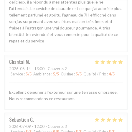
délicieux, il a répondu à mes attentes plus que je ne
l'attendais. Le ceviche de daurade est ce que j'ai adoré le plus.
tellement parfumé et goûtu, l'agneau de 7H effiloché dans
son jus surprenant avec ses frites maison très fines et d
fraises à l'estragon une vrai douceur gourmande. A très
bientôt! Je reviendrai et vous remercie pour la qualité de ce
repas et du service
Chantal
M
2026-06-14
- 13:00 - Couverts 2
Service
:
5
/5
Ambiance
:
5
/5
Cuisine
:
5
/5
Qualité / Prix
:
4
/5
Excellent déjeuner à l'extérieur sur une terrasse ombragée.
Nous recommandons ce restaurant.
Sebastien
G
2026-07-09
- 12:00 - Couverts 3
Service
:
5
/5
Ambiance
:
5
/5
Cuisine
:
5
/5
Qualité / Prix
:
5
/5