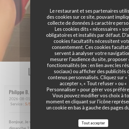
Le restaurant et ses partenaires utili
des cookies sur ce site, pouvant impliq
collecte de données à caractère perso
Les cookies dits « nécessaires » so
obligatoires et installés par défaut. D'
cookies facultatifs nécessitent vot
consentement. Ces cookies facultat
servent à analyser votre navigatio
mesurer l'audience du site, proposer
fonctionnalités (ex : en lien avec les r
Les avis de nos clients
sociaux) ou afficher des publicités 
contenus personnalisés. Cliquez sur «
accepter », « Tout refuser » ou «
Personnaliser » pour gérer vos préfér
Philippe
B
Vous pouvez modifier vos choix à t
2026-08-01
- 19:45 - Couverts 3
moment en cliquant sur l'icône représ
Service
:
5
/5
Ambiance
:
5
/5
Cuisine
:
4
/5
Qualité / Prix
:
4
/5
un cookie en bas à gauche des pages du
Bonjour, Je vous ai envoyé un message sur google, je crois
Tout accepter
dimanche 2 ou hier 3 août. L'avez-vous reçu et lu? Confirmez