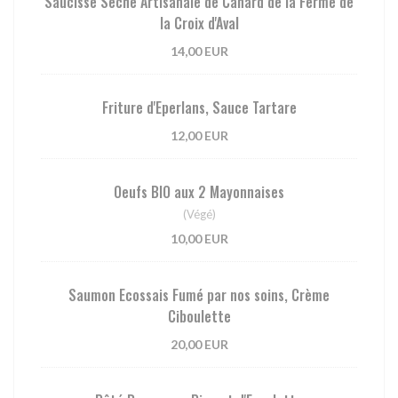
Saucisse Sèche Artisanale de Canard de la Ferme de
la Croix d'Aval
14,00 EUR
Friture d'Eperlans, Sauce Tartare
12,00 EUR
Oeufs BIO aux 2 Mayonnaises
(Végé)
10,00 EUR
Saumon Ecossais Fumé par nos soins, Crème
Ciboulette
20,00 EUR