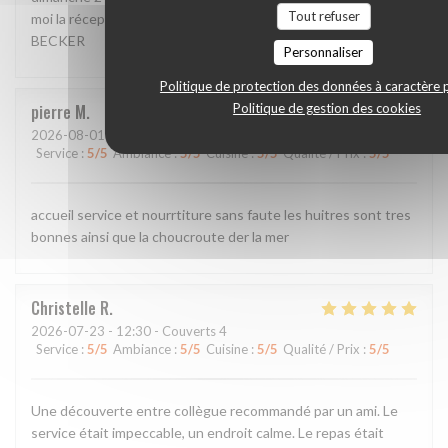
Tout refuser
moi la réception de mon message svp Bien cordialement, P.
BECKER
Personnaliser
Politique de protection des données à caractère 
Politique de gestion des cookies
pierre
M
2026-08-01
- 20:00 - Couverts 2
Service
:
5
/5
Ambiance
:
5
/5
Cuisine
:
5
/5
Qualité / Prix
:
5
/5
accueil service et nourrtiture sans faute les huitres sont tres
bonnes ainsi que la choucroute der la mer
Christelle
R
2026-07-23
- 12:30 - Couverts 4
Service
:
5
/5
Ambiance
:
5
/5
Cuisine
:
5
/5
Qualité / Prix
:
5
/5
Une découverte entre collègue recommandé par un ami. Le
service était impeccable, un endroit calme. Le repas était