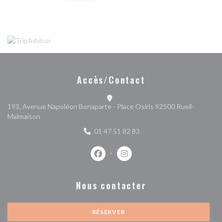
Accès/Contact
193, Avenue Napoléon Bonaparte - Place Osiris 92500 Rueil-
((ouvre une nouvelle fenêtre))
Malmaison
01 47 51 82 83
Facebook ((ouvre une nouvelle fenêtr
Instagram ((ouvre une nouvell
Nous contacter
RÉSERVER