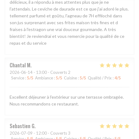
délicieux, il a répondu à mes attentes plus que je ne
l'attendais. Le ceviche de daurade est ce que j'ai adoré le plus.
tellement parfumé et goûtu, l'agneau de 7H effiloché dans
son jus surprenant avec ses frites maison très fines et d
fraises à l'estragon une vrai douceur gourmande. A très
bientôt! Je reviendrai et vous remercie pour la qualité de ce
repas et du service
Chantal
M
2026-06-14
- 13:00 - Couverts 2
Service
:
5
/5
Ambiance
:
5
/5
Cuisine
:
5
/5
Qualité / Prix
:
4
/5
Excellent déjeuner à l'extérieur sur une terrasse ombragée.
Nous recommandons ce restaurant.
Sebastien
G
2026-07-09
- 12:00 - Couverts 3
Service
:
5
/5
Ambiance
:
5
/5
Cuisine
:
5
/5
Qualité / Prix
:
5
/5