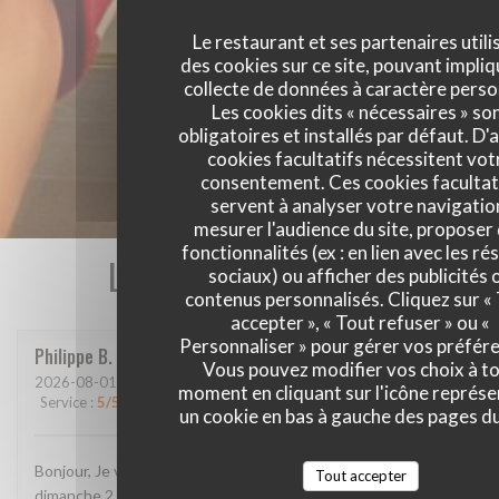
Le restaurant et ses partenaires utili
des cookies sur ce site, pouvant impliq
collecte de données à caractère perso
Les cookies dits « nécessaires » so
obligatoires et installés par défaut. D'
cookies facultatifs nécessitent vot
consentement. Ces cookies facultat
servent à analyser votre navigatio
mesurer l'audience du site, proposer
fonctionnalités (ex : en lien avec les r
Les avis de nos clients
sociaux) ou afficher des publicités 
contenus personnalisés. Cliquez sur «
accepter », « Tout refuser » ou «
Personnaliser » pour gérer vos préfér
Philippe
B
Vous pouvez modifier vos choix à t
2026-08-01
- 19:45 - Couverts 3
moment en cliquant sur l'icône représ
Service
:
5
/5
Ambiance
:
5
/5
Cuisine
:
4
/5
Qualité / Prix
:
4
/5
un cookie en bas à gauche des pages du
Bonjour, Je vous ai envoyé un message sur google, je crois
Tout accepter
dimanche 2 ou hier 3 août. L'avez-vous reçu et lu? Confirmez