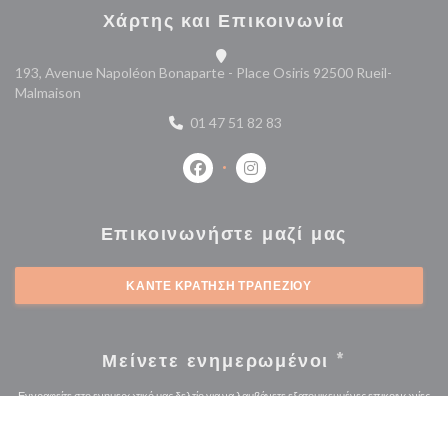
Χάρτης και Επικοινωνία
193, Avenue Napoléon Bonaparte - Place Osiris 92500 Rueil-
((ανοίγει σε νέο παράθυρο))
Malmaison
01 47 51 82 83
Facebook ((ανοίγει σε νέο παράθυρο
Instagram ((ανοίγει σε νέο 
Επικοινωνήστε μαζί μας
ΚΆΝΤΕ ΚΡΆΤΗΣΗ ΤΡΑΠΕΖΙΟΎ
Μείνετε ενημερωμένοι
*
Εγγραφείτε στο ενημερωτικό μας δελτίο για να λαμβάνετε εξατομικευμένες επικοινωνίες
και προσφορές μάρκετινγκ μέσω ηλεκτρονικού ταχυδρομείου από εμάς.