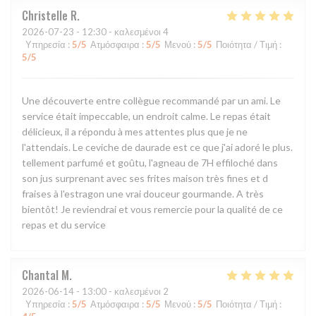
Christelle
R
2026-07-23
- 12:30 - καλεσμένοι 4
Υπηρεσία
:
5
/5
Ατμόσφαιρα
:
5
/5
Μενού
:
5
/5
Ποιότητα / Τιμή
:
5
/5
Une découverte entre collègue recommandé par un ami. Le
service était impeccable, un endroit calme. Le repas était
délicieux, il a répondu à mes attentes plus que je ne
l'attendais. Le ceviche de daurade est ce que j'ai adoré le plus.
tellement parfumé et goûtu, l'agneau de 7H effiloché dans
son jus surprenant avec ses frites maison très fines et d
fraises à l'estragon une vrai douceur gourmande. A très
bientôt! Je reviendrai et vous remercie pour la qualité de ce
repas et du service
Chantal
M
2026-06-14
- 13:00 - καλεσμένοι 2
Υπηρεσία
:
5
/5
Ατμόσφαιρα
:
5
/5
Μενού
:
5
/5
Ποιότητα / Τιμή
: