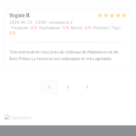
Virginie
M
2026-06-13
- 13:00 - καλεσμένοι 2
Υπηρεσία
:
5
/5
Ατμόσφαιρα
:
5
/5
Μενού
:
5
/5
Ποιότητα / Τιμή
:
5
/5
Très bel endroit tout près du château de Malmaison et de
Bois Préau. La terrasse est ombragée et très agréable.
1
2
3