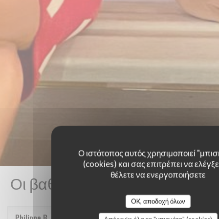
Ο ιστότοπος αυτός χρησιμοποιεί "μπισ
(cookies) και σας επιτρέπει να ελέγξετ
θέλετε να ενεργοποιήσετε
Οι βαθμολογίες πελατών μας
OK, αποδοχή όλων
Philippe
B