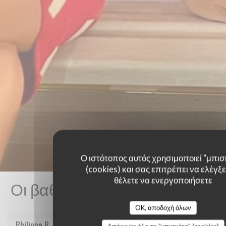
Ο ιστότοπος αυτός χρησιμοποιεί "μπισ
(cookies) και σας επιτρέπει να ελέγξετ
θέλετε να ενεργοποιήσετε
Οι βαθμολογίες πελατών μας
OK, αποδοχή όλων
Philippe
B