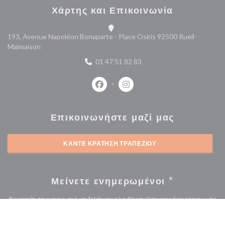
Χάρτης και Επικοινωνία
193, Avenue Napoléon Bonaparte - Place Osiris 92500 Rueil-
((ανοίγει σε νέο παράθυρο))
Malmaison
01 47 51 82 83
Facebook ((ανοίγει σε νέο παράθυρο
Instagram ((ανοίγει σε νέο 
Επικοινωνήστε μαζί μας
ΚΆΝΤΕ ΚΡΆΤΗΣΗ ΤΡΑΠΕΖΙΟΎ
Μείνετε ενημερωμένοι
*
Εγγραφείτε στο ενημερωτικό μας δελτίο για να λαμβάνετε εξατομικευμένες επικοινωνίες
και προσφορές μάρκετινγκ μέσω ηλεκτρονικού ταχυδρομείου από εμάς.