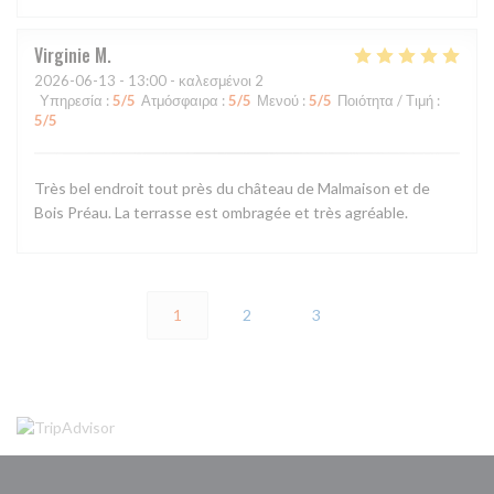
Virginie
M
2026-06-13
- 13:00 - καλεσμένοι 2
Υπηρεσία
:
5
/5
Ατμόσφαιρα
:
5
/5
Μενού
:
5
/5
Ποιότητα / Τιμή
:
5
/5
Très bel endroit tout près du château de Malmaison et de
Bois Préau. La terrasse est ombragée et très agréable.
1
2
3