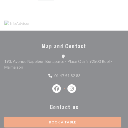
Map and Contact
193, Avenue Napoléon Bonaparte - Place Osiris 92500 Rueil-
((opens in a new window))
Malmaison
01 47 51 82 83
Facebook ((opens in a new window))
Instagram ((opens in a new w
Contact us
BOOK A TABLE