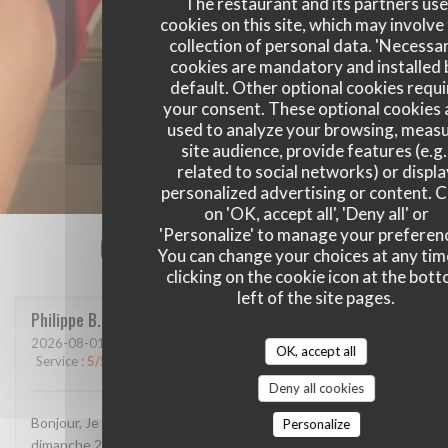
The restaurant and its partners us
cookies on this site, which may involve
collection of personal data. 'Necessa
cookies are mandatory and installed 
default. Other optional cookies requi
your consent. These optional cookies 
used to analyze your browsing, meas
site audience, provide features (e.g.
related to social networks) or displ
personalized advertising or content. C
on 'OK, accept all', 'Deny all' or
'Personalize' to manage your preferen
Our customer ratings
You can change your choices at any tim
clicking on the cookie icon at the bot
left of the site pages.
Philippe
B
2026-08-01
- 19:45 - Guests 3
OK, accept all
Service
:
5
/5
Ambiance
:
5
/5
Food
:
4
/5
Value
:
4
/5
Deny all cookies
Bonjour, Je vous ai envoyé un message sur google, je crois
Personalize
dimanche 2 ou hier 3 août. L'avez-vous reçu et lu? Confirmez