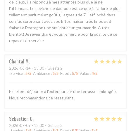
délicieux, il a répondu à mes attentes plus que je ne
l'attendais. Le ceviche de daurade est ce que j'ai adoré le plus.
tellement parfumé et goûtu, l'agneau de 7H effiloché dans
son jus surprenant avec ses frites maison très fines et d
fraises à l'estragon une vrai douceur gourmande. A très
bientôt! Je reviendrai et vous remercie pour la qualité de ce
repas et du service
Chantal
M
2026-06-14
- 13:00 - Guests 2
Service
:
5
/5
Ambiance
:
5
/5
Food
:
5
/5
Value
:
4
/5
Excellent déjeuner à l'extérieur sur une terrasse ombragée.
Nous recommandons ce restaurant.
Sebastien
G
2026-07-09
- 12:00 - Guests 3
Service
:
5
/5
Ambiance
:
5
/5
Food
:
5
/5
Value
:
5
/5