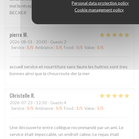
Personal data protection policy
moi la réception de mon message svp Bien cordialement, P.
Cookie management policy
BECKER
pierre
M
2026-08-01
- 20:00 - Guests 2
Service
:
5
/5
Ambiance
:
5
/5
Food
:
5
/5
Value
:
5
/5
accueil service et nourrtiture sans faute les huitres sont tres
bonnes ainsi que la choucroute der la mer
Christelle
R
2026-07-23
- 12:30 - Guests 4
Service
:
5
/5
Ambiance
:
5
/5
Food
:
5
/5
Value
:
5
/5
Une découverte entre collègue recommandé par un ami. Le
service était impeccable, un endroit calme. Le repas était