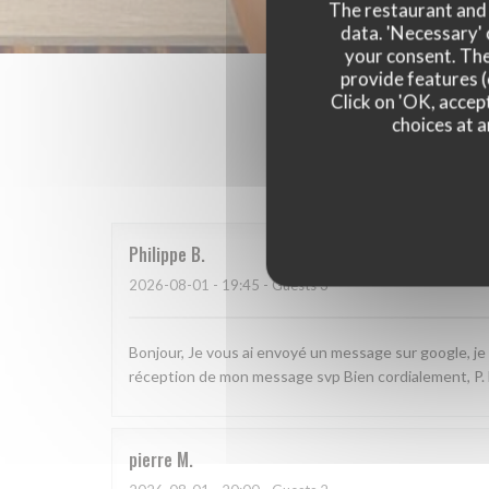
The restaurant and i
data. 'Necessary' 
your consent. The
provide features (
Click on 'OK, accept
choices at a
Our 
Philippe
B
2026-08-01
- 19:45 - Guests 3
Bonjour, Je vous ai envoyé un message sur google, je 
réception de mon message svp Bien cordialement, P
pierre
M