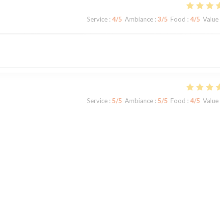
Service
:
4
/5
Ambiance
:
3
/5
Food
:
4
/5
Value
Service
:
5
/5
Ambiance
:
5
/5
Food
:
4
/5
Value
Service
:
5
/5
Ambiance
:
5
/5
Food
:
5
/5
Value
t de Bois Préau. La terrasse est ombragée et très agréable.