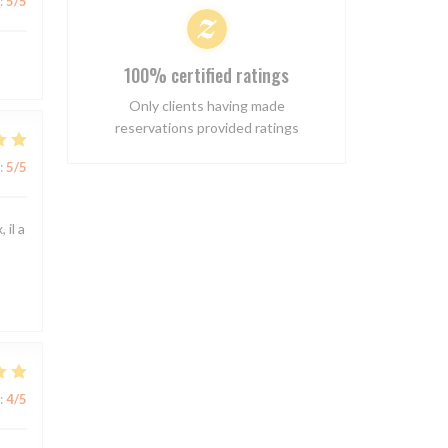
:
5
/5
100% certified ratings
Only clients having made
reservations provided ratings
:
5
/5
 il a
:
4
/5