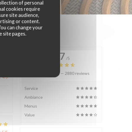
ollection of personal
nal cookies require
ure site audience,
rtising or content.
. You can change your
e site pages.
4.7
/5
Average rating —
2880 reviews
:
4
/5
Service
Ambiance
Menus
Value