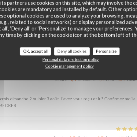
ts partners use cookies on this site, which may involve the c
cookies are mandatory and installed by default. Other optio
se optional cookies are used to analyze your browsing, meas
e.g., related to social networks) or display personalized adve
 all', 'Deny all' or 'Personalize' to manage your preferences
ny time by clicking on the cookie icon at the bottom left of th
customer ratings
OK, accept all
Deny all cookies
Personalize
Personal data protection policy
Cookie management policy
Service
:
5
/5
Ambiance
:
5
/5
Food
:
4
/5
Value
crois dimanche 2 ou hier 3 août. L'avez-vous reçu et lu? Confirmez moi la
. BECKER