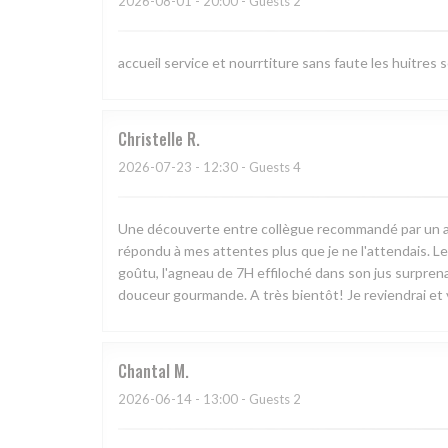
2026-08-01
- 20:00 - Guests 2
accueil service et nourrtiture sans faute les huitres 
Christelle
R
2026-07-23
- 12:30 - Guests 4
Une découverte entre collègue recommandé par un ami. 
répondu à mes attentes plus que je ne l'attendais. Le
goûtu, l'agneau de 7H effiloché dans son jus surprenan
douceur gourmande. A très bientôt! Je reviendrai et v
Chantal
M
2026-06-14
- 13:00 - Guests 2