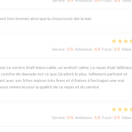
Service
:
5
/5
Ambiance
:
5
/5
Food
:
5
/5
Value
sont tres bonnes ainsi que la choucroute der la mer
Service
:
5
/5
Ambiance
:
5
/5
Food
:
5
/5
Value
Le service était impeccable, un endroit calme. Le repas était délicieux,
 ceviche de daurade est ce que j'ai adoré le plus. tellement parfumé et
t avec ses frites maison très fines et d fraises à l'estragon une vrai
ous remercie pour la qualité de ce repas et du service
Service
:
5
/5
Ambiance
:
5
/5
Food
:
5
/5
Value