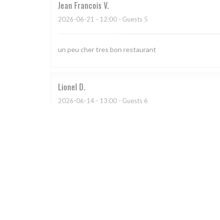
Jean Francois
V
2026-06-21
- 12:00 - Guests 5
un peu cher tres bon restaurant
Lionel
D
2026-06-14
- 13:00 - Guests 6
Virginie
M
2026-06-13
- 13:00 - Guests 2
Très bel endroit tout près du château de Malmaison e