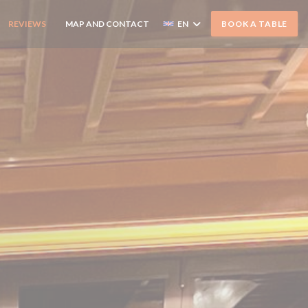
REVIEWS
MAP AND CONTACT
EN
BOOK A TABLE
((OPENS IN A NEW WINDOW))