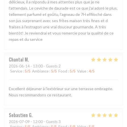
délicieux, il a répondu à mes attentes plus que je ne
l'attendais. Le ceviche de daurade est ce que j'ai adoré le plus.
tellement parfumé et goûtu, l'agneau de 7H effiloché dans
son jus surprenant avec ses frites maison très fines et d
fraises à l'estragon une vrai douceur gourmande. A très
bientôt! Je reviendrai et vous remercie pour la qualité de ce
repas et du service
Chantal
M
2026-06-14
- 13:00 - Guests 2
Service
:
5
/5
Ambiance
:
5
/5
Food
:
5
/5
Value
:
4
/5
Excellent déjeuner à l'extérieur sur une terrasse ombragée.
Nous recommandons ce restaurant.
Sebastien
G
2026-07-09
- 12:00 - Guests 3
Service
:
5
/5
Ambiance
:
5
/5
Food
:
5
/5
Value
:
5
/5