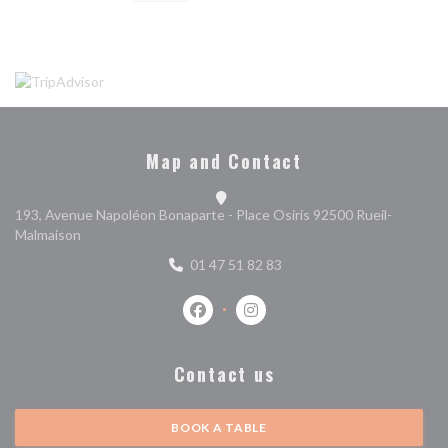
Map and Contact
193, Avenue Napoléon Bonaparte - Place Osiris 92500 Rueil-
((opens in a new window))
Malmaison
01 47 51 82 83
Facebook ((opens in a new window))
Instagram ((opens in a new w
Contact us
BOOK A TABLE