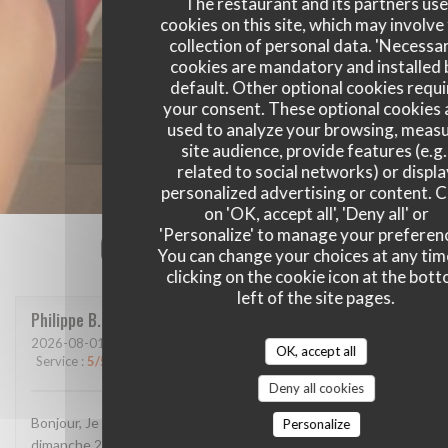
The restaurant and its partners us
cookies on this site, which may involve
collection of personal data. 'Necessa
cookies are mandatory and installed 
default. Other optional cookies requi
your consent. These optional cookies 
used to analyze your browsing, meas
site audience, provide features (e.g.
related to social networks) or displ
personalized advertising or content. C
on 'OK, accept all', 'Deny all' or
'Personalize' to manage your preferen
Our customer ratings
You can change your choices at any tim
clicking on the cookie icon at the bot
left of the site pages.
Philippe
B
2026-08-01
- 19:45 - Guests 3
OK, accept all
Service
:
5
/5
Ambiance
:
5
/5
Food
:
4
/5
Value
:
4
/5
Deny all cookies
Bonjour, Je vous ai envoyé un message sur google, je crois
Personalize
dimanche 2 ou hier 3 août. L'avez-vous reçu et lu? Confirmez