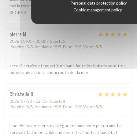
Personal data protection policy
moi la réception de mon message svp Bien cordialement, P.
Cookie management policy
BECKER
pierre
M
2026-08-01
- 20:00 - Guests 2
Service
:
5
/5
Ambiance
:
5
/5
Food
:
5
/5
Value
:
5
/5
accueil service et nourrtiture sans faute les huitres sont tres
bonnes ainsi que la choucroute der la mer
Christelle
R
2026-07-23
- 12:30 - Guests 4
Service
:
5
/5
Ambiance
:
5
/5
Food
:
5
/5
Value
:
5
/5
Une découverte entre collègue recommandé par un ami. Le
service était impeccable, un endroit calme. Le repas était