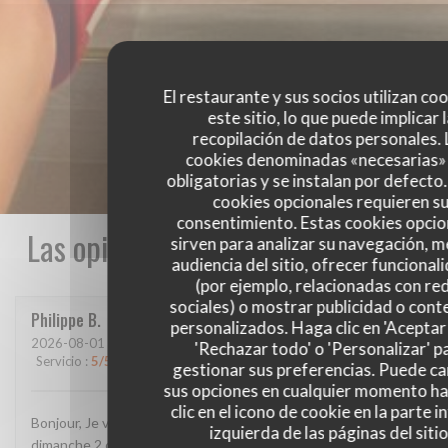
El restaurante y sus socios utilizan co
este sitio, lo que puede implicar 
recopilación de datos personales. 
cookies denominadas «necesarias»
obligatorias y se instalan por defecto
cookies opcionales requieren s
consentimiento. Estas cookies opcio
Las opiniones de nuestros clientes
sirven para analizar su navegación, me
audiencia del sitio, ofrecer funcional
(por ejemplo, relacionadas con re
sociales) o mostrar publicidad o cont
Philippe
B
personalizados. Haga clic en 'Aceptar 
2026-08-01
- 19:45 - Invitados 3
'Rechazar todo' o 'Personalizar' p
Servicio
:
5
/5
Ambiente
:
5
/5
Menú
:
4
/5
Calidad / Precio
:
4
/5
gestionar sus preferencias. Puede c
sus opciones en cualquier momento h
clic en el icono de cookie en la parte i
Bonjour, Je vous ai envoyé un message sur google, je crois
izquierda de las páginas del sitio
dimanche 2 ou hier 3 août. L'avez-vous reçu et lu? Confirmez