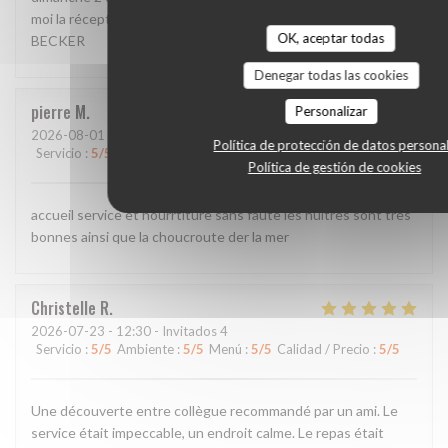
moi la réception de mon message svp Bien cordialement, P.
OK, aceptar todas
BECKER
Denegar todas las cookies
pierre
M
Personalizar
2026-08-01
- 20:00 - Invitados 2
Política de protección de datos persona
Servicio
:
5
/5
Ambiente
:
5
/5
Menú
:
5
/5
Calidad / Precio
:
5
/5
Política de gestión de cookies
accueil service et nourrtiture sans faute les huitres sont tres
bonnes ainsi que la choucroute der la mer
Christelle
R
2026-07-23
- 12:30 - Invitados 4
Servicio
:
5
/5
Ambiente
:
5
/5
Menú
:
5
/5
Calidad / Precio
:
5
/5
Une découverte entre collègue recommandé par un ami. Le
service était impeccable, un endroit calme. Le repas était