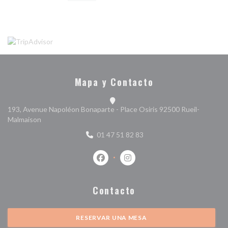
Mapa y Contacto
193, Avenue Napoléon Bonaparte - Place Osiris 92500 Rueil-
((abre en una nueva ventana))
Malmaison
01 47 51 82 83
Facebook ((abre en una nueva ventan
Instagram ((abre en una nuev
Contacto
RESERVAR UNA MESA