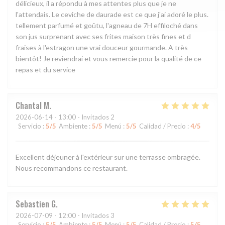
délicieux, il a répondu à mes attentes plus que je ne
l'attendais. Le ceviche de daurade est ce que j'ai adoré le plus.
tellement parfumé et goûtu, l'agneau de 7H effiloché dans
son jus surprenant avec ses frites maison très fines et d
fraises à l'estragon une vrai douceur gourmande. A très
bientôt! Je reviendrai et vous remercie pour la qualité de ce
repas et du service
Chantal
M
2026-06-14
- 13:00 - Invitados 2
Servicio
:
5
/5
Ambiente
:
5
/5
Menú
:
5
/5
Calidad / Precio
:
4
/5
Excellent déjeuner à l'extérieur sur une terrasse ombragée.
Nous recommandons ce restaurant.
Sebastien
G
2026-07-09
- 12:00 - Invitados 3
Servicio
:
5
/5
Ambiente
:
5
/5
Menú
:
5
/5
Calidad / Precio
:
5
/5