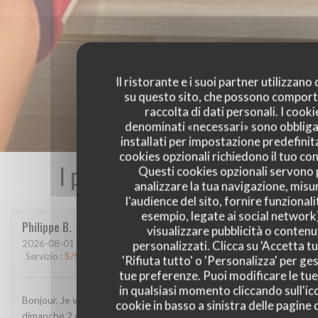
Il ristorante e i suoi partner utilizzano
su questo sito, che possono comport
raccolta di dati personali. I cooki
denominati «necessari» sono obbliga
installati per impostazione predefinita
cookies opzionali richiedono il tuo co
I pareri dei nostri clienti
Questi cookies opzionali servono 
analizzare la tua navigazione, misu
l'audience del sito, fornire funzionali
esempio, legate ai social network
Philippe
B
visualizzare pubblicità o contenu
personalizzati. Clicca su 'Accetta tu
2026-08-01
- 19:45 - Ospiti 3
Servizio
:
5
/5
Atmosfera
:
5
/5
Cucina
:
4
/5
Qualità / Prezzo
:
4
/5
'Rifiuta tutto' o 'Personalizza' per ges
tue preferenze. Puoi modificare le tue
in qualsiasi momento cliccando sull'ic
Bonjour, Je vous ai envoyé un message sur google, je crois
cookie in basso a sinistra delle pagine d
dimanche 2 ou hier 3 août. L'avez-vous reçu et lu? Confirmez