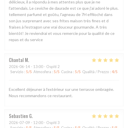
délicieux, il a répondu à mes attentes plus que je ne
l'attendais. Le ceviche de daurade est ce que j'ai adoré le plus.
tellement parfumé et goûtu, l'agneau de 7H effiloché dans
son jus surprenant avec ses frites maison très fines et d
fraises à l'estragon une vrai douceur gourmande. A très
bientôt! Je reviendrai et vous remercie pour la qualité de ce
repas et du service
Chantal
M
2026-06-14
- 13:00 - Ospiti 2
Servizio
:
5
/5
Atmosfera
:
5
/5
Cucina
:
5
/5
Qualità / Prezzo
:
4
/5
Excellent déjeuner à l'extérieur sur une terrasse ombragée.
Nous recommandons ce restaurant.
Sebastien
G
2026-07-09
- 12:00 - Ospiti 3
Servizio
:
5
/5
Atmosfera
:
5
/5
Cucina
:
5
/5
Qualità / Prezzo
:
5
/5