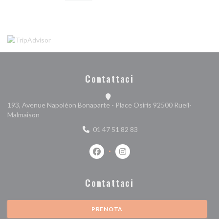
Contattaci
193, Avenue Napoléon Bonaparte - Place Osiris 92500 Rueil-
((apre una nuova finestra))
Malmaison
01 47 51 82 83
Facebook ((apre una nuova finestra))
Instagram ((apre una nuova fi
Contattaci
PRENOTA