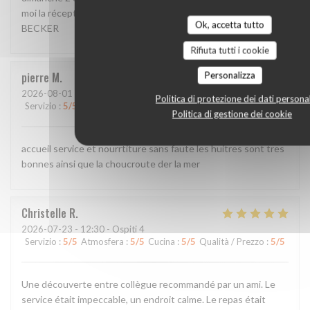
moi la réception de mon message svp Bien cordialement, P.
Ok, accetta tutto
BECKER
Rifiuta tutti i cookie
Personalizza
pierre
M
2026-08-01
- 20:00 - Ospiti 2
Politica di protezione dei dati personal
Servizio
:
5
/5
Atmosfera
:
5
/5
Cucina
:
5
/5
Qualità / Prezzo
:
5
/5
Politica di gestione dei cookie
accueil service et nourrtiture sans faute les huitres sont tres
bonnes ainsi que la choucroute der la mer
Christelle
R
2026-07-23
- 12:30 - Ospiti 4
Servizio
:
5
/5
Atmosfera
:
5
/5
Cucina
:
5
/5
Qualità / Prezzo
:
5
/5
Une découverte entre collègue recommandé par un ami. Le
service était impeccable, un endroit calme. Le repas était