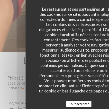
Le restaurant et ses partenaires utili
des cookies sur ce site, pouvant impliq
collecte de données à caractère perso
Les cookies dits « nécessaires » so
obligatoires et installés par défaut. D'
cookies facultatifs nécessitent vot
consentement. Ces cookies facultat
servent à analyser votre navigatio
mesurer l'audience du site, proposer
fonctionnalités (ex : en lien avec les r
Les avis de nos clients
sociaux) ou afficher des publicités 
contenus personnalisés. Cliquez sur «
accepter », « Tout refuser » ou «
Personnaliser » pour gérer vos préfér
Philippe
B
Vous pouvez modifier vos choix à t
2026-08-01
- 19:45 - Couverts 3
moment en cliquant sur l'icône représ
Service
:
5
/5
Ambiance
:
5
/5
Cuisine
:
4
/5
Qualité / Prix
:
4
/5
un cookie en bas à gauche des pages du
Bonjour, Je vous ai envoyé un message sur google, je crois
Tout accepter
dimanche 2 ou hier 3 août. L'avez-vous reçu et lu? Confirmez