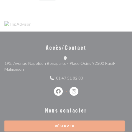
Accès/Contact
193, Avenue Napoléon Bonaparte - Place Osiris 92500 Rueil-
((ouvre une nouvelle fenêtre))
Malmaison
01 47 51 82 83
Facebook ((ouvre une nouvelle fenêtr
Instagram ((ouvre une nouvell
Nous contacter
RÉSERVER