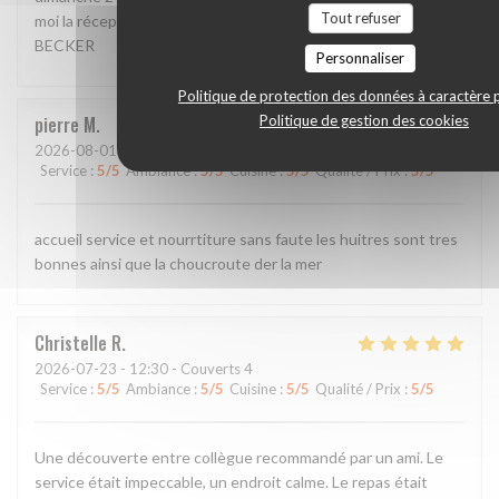
Tout refuser
moi la réception de mon message svp Bien cordialement, P.
BECKER
Personnaliser
Politique de protection des données à caractère 
Politique de gestion des cookies
pierre
M
2026-08-01
- 20:00 - Couverts 2
Service
:
5
/5
Ambiance
:
5
/5
Cuisine
:
5
/5
Qualité / Prix
:
5
/5
accueil service et nourrtiture sans faute les huitres sont tres
bonnes ainsi que la choucroute der la mer
Christelle
R
2026-07-23
- 12:30 - Couverts 4
Service
:
5
/5
Ambiance
:
5
/5
Cuisine
:
5
/5
Qualité / Prix
:
5
/5
Une découverte entre collègue recommandé par un ami. Le
service était impeccable, un endroit calme. Le repas était