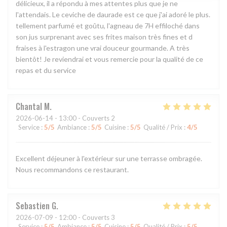
délicieux, il a répondu à mes attentes plus que je ne
l'attendais. Le ceviche de daurade est ce que j'ai adoré le plus.
tellement parfumé et goûtu, l'agneau de 7H effiloché dans
son jus surprenant avec ses frites maison très fines et d
fraises à l'estragon une vrai douceur gourmande. A très
bientôt! Je reviendrai et vous remercie pour la qualité de ce
repas et du service
Chantal
M
2026-06-14
- 13:00 - Couverts 2
Service
:
5
/5
Ambiance
:
5
/5
Cuisine
:
5
/5
Qualité / Prix
:
4
/5
Excellent déjeuner à l'extérieur sur une terrasse ombragée.
Nous recommandons ce restaurant.
Sebastien
G
2026-07-09
- 12:00 - Couverts 3
Service
:
5
/5
Ambiance
:
5
/5
Cuisine
:
5
/5
Qualité / Prix
:
5
/5