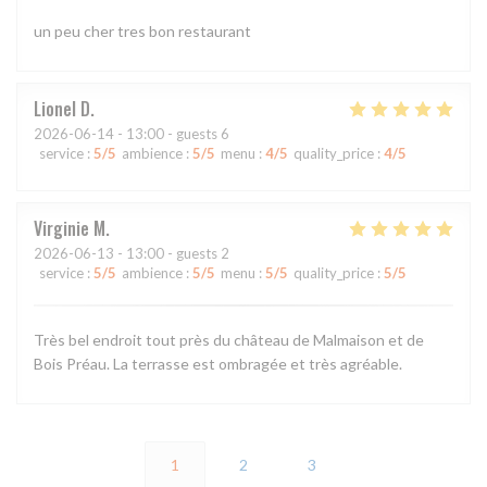
un peu cher tres bon restaurant
Lionel
D
2026-06-14
- 13:00 - guests 6
service
:
5
/5
ambience
:
5
/5
menu
:
4
/5
quality_price
:
4
/5
Virginie
M
2026-06-13
- 13:00 - guests 2
service
:
5
/5
ambience
:
5
/5
menu
:
5
/5
quality_price
:
5
/5
Très bel endroit tout près du château de Malmaison et de
Bois Préau. La terrasse est ombragée et très agréable.
1
2
3