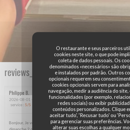
O restaurante e seus parceiros uti
cookies neste site, o que pode impli
coleta de dados pessoais. Os coo
denominados «necessários» são obri
reviews_from_our_clients_following_
e instalados por padrão. Outros c
opcionais requerem seu consentiment
cookies opcionais servem para anali
navegação, medir a audiência do site,
Philippe
B
funcionalidades (por exemplo, relaci
2026-08-01
- 19:45 - guests 3
redes sociais) ou exibir publicida
service
:
5
/5
ambience
:
5
/5
menu
:
4
/5
quality_price
:
4
/5
conteúdos personalizados. Clique 
aceitar tudo', 'Recusar tudo' ou 'Pers
para gerenciar suas preferências. V
Bonjour, Je vous ai envoyé un message sur google, je crois
alterar suas escolhas a qualquer 
dimanche 2 ou hier 3 août. L'avez-vous reçu et lu? Confirmez