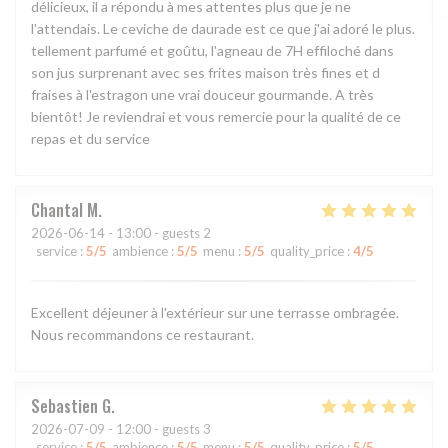
délicieux, il a répondu à mes attentes plus que je ne
l'attendais. Le ceviche de daurade est ce que j'ai adoré le plus.
tellement parfumé et goûtu, l'agneau de 7H effiloché dans
son jus surprenant avec ses frites maison très fines et d
fraises à l'estragon une vrai douceur gourmande. A très
bientôt! Je reviendrai et vous remercie pour la qualité de ce
repas et du service
Chantal
M
2026-06-14
- 13:00 - guests 2
service
:
5
/5
ambience
:
5
/5
menu
:
5
/5
quality_price
:
4
/5
Excellent déjeuner à l'extérieur sur une terrasse ombragée.
Nous recommandons ce restaurant.
Sebastien
G
2026-07-09
- 12:00 - guests 3
service
:
5
/5
ambience
:
5
/5
menu
:
5
/5
quality_price
:
5
/5