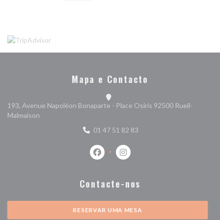
Mapa e Contacto
193, Avenue Napoléon Bonaparte - Place Osiris 92500 Rueil-
((abre numa nova janela))
Malmaison
01 47 51 82 83
Facebook ((abre numa nova janela))
Instagram ((abre numa nova j
Contacte-nos
RESERVAR UMA MESA