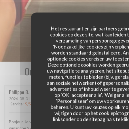
Het restaurant en zijn partners gebr
cookies op deze site, wat kan leiden 
verzameling van persoonsgegeve
'Noodzakelijke' cookies zijn verplich
worden standaard geïnstalleerd. A
optionele cookies vereisen uw toest
Deze optionele cookies worden gebru
Onze gastbeoordelingen
uw navigatie te analyseren, het sitepub
meten, functies te bieden (bijv. gerel
aan sociale netwerken) of gepersonal
advertenties of inhoud weer te geven
Philippe
B
op 'OK, accepteer alle', 'Weiger alle
2026-08-01
- 19:45 - Gasten 3
'Personaliseer' om uw voorkeuren
Service
:
5
/5
Atmosfeer
:
5
/5
Keuken
:
4
/5
Kwaliteit / Prijs
:
4
/5
beheren. U kunt uw keuzes op elk m
wijzigen door op het cookiepictog
linksonder op de sitepagina's te klik
Bonjour, Je vous ai envoyé un message sur google, je crois
dimanche 2 ou hier 3 août. L'avez-vous reçu et lu? Confirmez