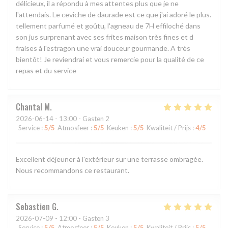
délicieux, il a répondu à mes attentes plus que je ne
l'attendais. Le ceviche de daurade est ce que j'ai adoré le plus.
tellement parfumé et goûtu, l'agneau de 7H effiloché dans
son jus surprenant avec ses frites maison très fines et d
fraises à l'estragon une vrai douceur gourmande. A très
bientôt! Je reviendrai et vous remercie pour la qualité de ce
repas et du service
Chantal
M
2026-06-14
- 13:00 - Gasten 2
Service
:
5
/5
Atmosfeer
:
5
/5
Keuken
:
5
/5
Kwaliteit / Prijs
:
4
/5
Excellent déjeuner à l'extérieur sur une terrasse ombragée.
Nous recommandons ce restaurant.
Sebastien
G
2026-07-09
- 12:00 - Gasten 3
Service
:
5
/5
Atmosfeer
:
5
/5
Keuken
:
5
/5
Kwaliteit / Prijs
:
5
/5