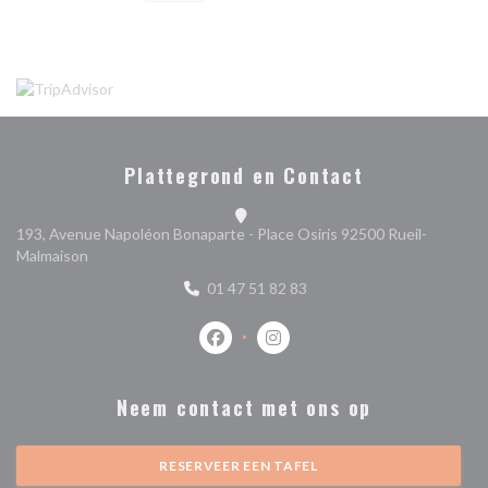
Plattegrond en Contact
193, Avenue Napoléon Bonaparte - Place Osiris 92500 Rueil-
((opent in een nieuw venster))
Malmaison
01 47 51 82 83
Facebook ((opent in een nieuw venste
Instagram ((opent in een nieu
Neem contact met ons op
RESERVEER EEN TAFEL