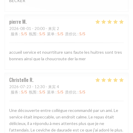
BECKER
pierre
M
2026-08-01
- 20:00 - 来宾 2
服务
:
5
/5
氛围
:
5
/5
菜单
:
5
/5
质价比
:
5
/5
accueil service et nourrtiture sans faute les huitres sont tres
bonnes ainsi que la choucroute der la mer
Christelle
R
2026-07-23
- 12:30 - 来宾 4
服务
:
5
/5
氛围
:
5
/5
菜单
:
5
/5
质价比
:
5
/5
Une découverte entre collègue recommandé par un ami. Le
service était impeccable, un endroit calme. Le repas était
délicieux, il a répondu à mes attentes plus que je ne
l'attendais. Le ceviche de daurade est ce que j'ai adoré le plus.