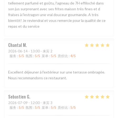
tellement parfumé et goûtu, l'agneau de 7H effiloché dans
son jus surprenant avec ses frites maison très fines et d
fraises à l'estragon une vrai douceur gourmande. A très
bientôt! Je reviendrai et vous remercie pour la qualité de ce
repas et du service
Chantal
M
2026-06-14
- 13:00 - 来宾 2
服务
:
5
/5
氛围
:
5
/5
菜单
:
5
/5
质价比
:
4
/5
Excellent déjeuner à l'extérieur sur une terrasse ombragée.
Nous recommandons ce restaurant.
Sebastien
G
2026-07-09
- 12:00 - 来宾 3
服务
:
5
/5
氛围
:
5
/5
菜单
:
5
/5
质价比
:
5
/5