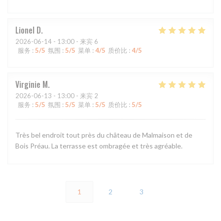
Lionel
D
2026-06-14
- 13:00 - 来宾 6
服务
:
5
/5
氛围
:
5
/5
菜单
:
4
/5
质价比
:
4
/5
Virginie
M
2026-06-13
- 13:00 - 来宾 2
服务
:
5
/5
氛围
:
5
/5
菜单
:
5
/5
质价比
:
5
/5
Très bel endroit tout près du château de Malmaison et de
Bois Préau. La terrasse est ombragée et très agréable.
1
2
3