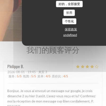
好的，全部接受
禁用
个性化
保密政策
undefined
我们的顾客评分
Philippe
B
2026-08-01
- 19:45 - 来宾 3
服务
:
5
/5
氛围
:
5
/5
菜单
:
4
/5
质价比
:
4
/5
Bonjour, Je vous ai envoyé un message sur google, je crois
dimanche 2 ou hier 3 août. L'avez-vous reçu et lu? Confirmez
moi la réception de mon message svp Bien cordialement, P.