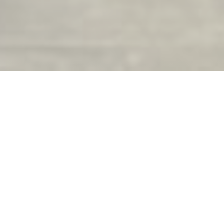
La Brasserie du Château
营业时间
access_time