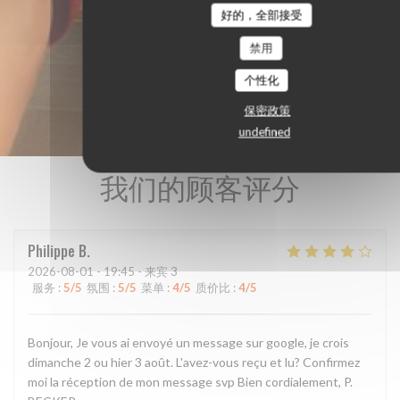
好的，全部接受
禁用
个性化
保密政策
undefined
我们的顾客评分
Philippe
B
2026-08-01
- 19:45 - 来宾 3
服务
:
5
/5
氛围
:
5
/5
菜单
:
4
/5
质价比
:
4
/5
Bonjour, Je vous ai envoyé un message sur google, je crois
dimanche 2 ou hier 3 août. L'avez-vous reçu et lu? Confirmez
moi la réception de mon message svp Bien cordialement, P.