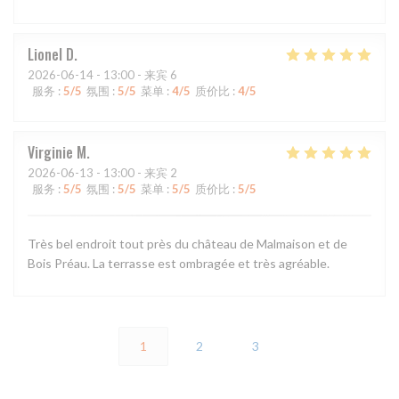
Lionel
D
2026-06-14
- 13:00 - 来宾 6
服务
:
5
/5
氛围
:
5
/5
菜单
:
4
/5
质价比
:
4
/5
Virginie
M
2026-06-13
- 13:00 - 来宾 2
服务
:
5
/5
氛围
:
5
/5
菜单
:
5
/5
质价比
:
5
/5
Très bel endroit tout près du château de Malmaison et de
Bois Préau. La terrasse est ombragée et très agréable.
1
2
3