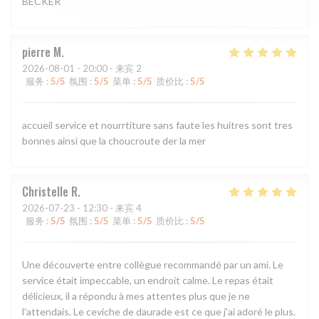
BECKER
pierre
M
2026-08-01
- 20:00 - 来宾 2
服务
:
5
/5
氛围
:
5
/5
菜单
:
5
/5
质价比
:
5
/5
accueil service et nourrtiture sans faute les huitres sont tres
bonnes ainsi que la choucroute der la mer
Christelle
R
2026-07-23
- 12:30 - 来宾 4
服务
:
5
/5
氛围
:
5
/5
菜单
:
5
/5
质价比
:
5
/5
Une découverte entre collègue recommandé par un ami. Le
service était impeccable, un endroit calme. Le repas était
délicieux, il a répondu à mes attentes plus que je ne
l'attendais. Le ceviche de daurade est ce que j'ai adoré le plus.