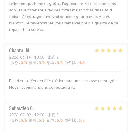
tellement parfumé et goûtu, l'agneau de 7H effiloché dans
son jus surprenant avec ses frites maison très fines et d
fraises à l'estragon une vrai douceur gourmande. A très
bientôt! Je reviendrai et vous remercie pour la qualité de ce
repas et du service
Chantal
M
2026-06-14
- 13:00 - 来宾 2
服务
:
5
/5
氛围
:
5
/5
菜单
:
5
/5
质价比
:
4
/5
Excellent déjeuner à l'extérieur sur une terrasse ombragée.
Nous recommandons ce restaurant.
Sebastien
G
2026-07-09
- 12:00 - 来宾 3
服务
:
5
/5
氛围
:
5
/5
菜单
:
5
/5
质价比
:
5
/5