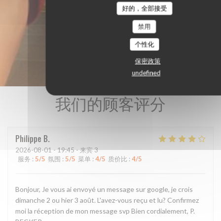
好的，全部接受
禁用
个性化
保密政策
undefined
我们的顾客评分
Philippe
B
2026-08-01
- 19:45 - 来宾 3
服务
:
5
/5
氛围
:
5
/5
菜单
:
4
/5
质价比
:
4
/5
Bonjour, Je vous ai envoyé un message sur google, je crois
dimanche 2 ou hier 3 août. L'avez-vous reçu et lu? Confirmez
moi la réception de mon message svp Bien cordialement, P.