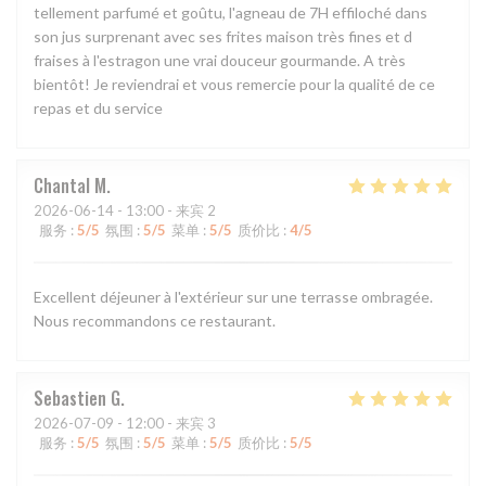
tellement parfumé et goûtu, l'agneau de 7H effiloché dans
son jus surprenant avec ses frites maison très fines et d
fraises à l'estragon une vrai douceur gourmande. A très
bientôt! Je reviendrai et vous remercie pour la qualité de ce
repas et du service
Chantal
M
2026-06-14
- 13:00 - 来宾 2
服务
:
5
/5
氛围
:
5
/5
菜单
:
5
/5
质价比
:
4
/5
Excellent déjeuner à l'extérieur sur une terrasse ombragée.
Nous recommandons ce restaurant.
Sebastien
G
2026-07-09
- 12:00 - 来宾 3
服务
:
5
/5
氛围
:
5
/5
菜单
:
5
/5
质价比
:
5
/5