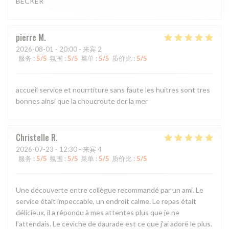
BECKER
pierre
M
2026-08-01
- 20:00 - 来宾 2
服务
:
5
/5
氛围
:
5
/5
菜单
:
5
/5
质价比
:
5
/5
accueil service et nourrtiture sans faute les huitres sont tres
bonnes ainsi que la choucroute der la mer
Christelle
R
2026-07-23
- 12:30 - 来宾 4
服务
:
5
/5
氛围
:
5
/5
菜单
:
5
/5
质价比
:
5
/5
Une découverte entre collègue recommandé par un ami. Le
service était impeccable, un endroit calme. Le repas était
délicieux, il a répondu à mes attentes plus que je ne
l'attendais. Le ceviche de daurade est ce que j'ai adoré le plus.