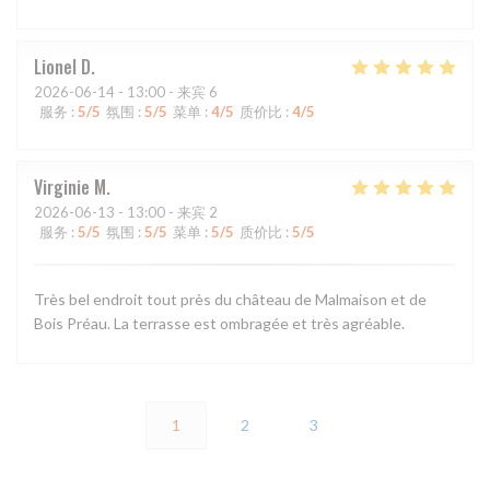
Lionel
D
2026-06-14
- 13:00 - 来宾 6
服务
:
5
/5
氛围
:
5
/5
菜单
:
4
/5
质价比
:
4
/5
Virginie
M
2026-06-13
- 13:00 - 来宾 2
服务
:
5
/5
氛围
:
5
/5
菜单
:
5
/5
质价比
:
5
/5
Très bel endroit tout près du château de Malmaison et de
Bois Préau. La terrasse est ombragée et très agréable.
1
2
3