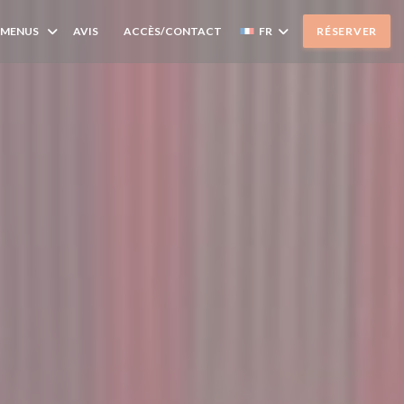
 MENUS
AVIS
ACCÈS/CONTACT
FR
RÉSERVER
((OUVRE UNE NOUVELLE FENÊTRE))