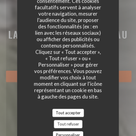
consentement. Ces cookies
facultatifs servent à analyser
votre navigation, mesurer
l'audience du site, proposer
des fonctionnalités (ex : en
LA BRASSERIE DU CHÂTEAU
lien avec les réseaux sociaux)
ou afficher des publicités ou
LA BRASSERIE DU CHÂTEAU
contenus personnalisés.
BRASSERIE - RESTAURANT
|
RUEIL-
Cliquez sur « Tout accepter »,
MALMAISON
« Tout refuser » ou «
Personnaliser » pour gérer
vos préférences. Vous pouvez
RÉSERVER
modifier vos choix à tout
moment en cliquant sur l'icône
représentant un cookie en bas
à gauche des pages du site.
Tout accepter
Tout refuser
Personnaliser